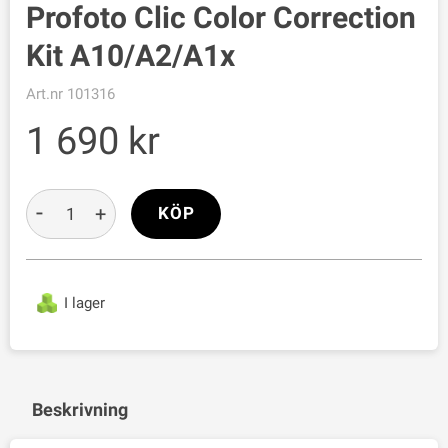
Profoto Clic Color Correction
Kit A10/A2/A1x
Art.nr
101316
1 690
-
+
KÖP
I lager
Beskrivning