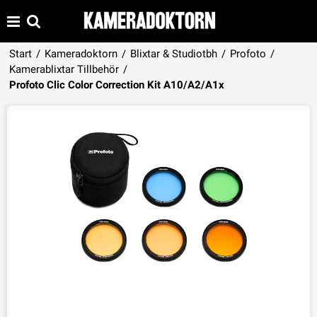
Start
/
Kameradoktorn
/
Blixtar & Studiotbh
/
Profoto
/
Kamerablixtar Tillbehör
/
Produkten har lagts i din varukorg
Profoto Clic Color Correction Kit A10/A2/A1x
VISA VARUKORGEN
TILL KASSAN