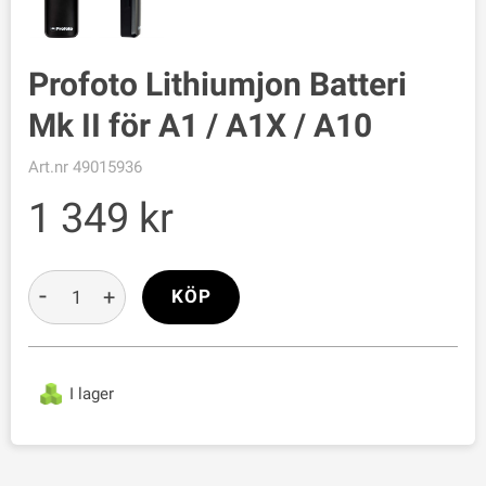
Profoto Lithiumjon Batteri
Mk II för A1 / A1X / A10
Art.nr
49015936
1 349
-
+
KÖP
I lager