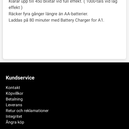
Klarar upp till 450 blixtar vid full effekt. ( 1000-tals vid låg
effekt )
Räcker fyra gånger längre än AA-batterier.
Laddas på 80 minuter med Battery Charger for A1.
Kundservice
Kontakt
Köpvillkor
Betalning
Leverans
Retur och reklamationer
Integritet
Ångra köp