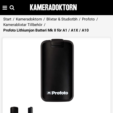
Start
/
Kameradoktorn
/
Blixtar & Studiotbh
/
Profoto
/
Kamerablixtar Tillbehör
/
Produkten har lagts i din varukorg
Profoto Lithiumjon Batteri Mk II för A1 / A1X / A10
VISA VARUKORGEN
TILL KASSAN