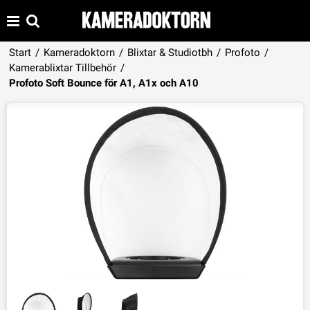
Start
/
Kameradoktorn
/
Blixtar & Studiotbh
/
Profoto
/
Kamerablixtar Tillbehör
/
Produkten har lagts i din varukorg
Profoto Soft Bounce för A1, A1x och A10
VISA VARUKORGEN
TILL KASSAN