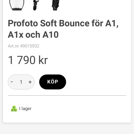
Profoto Soft Bounce för A1,
A1x och A10
Art.nr
49015932
1 790
-
+
KÖP
I lager