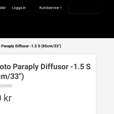
Ångra köp
ider
Logga in
Kundservice
 Paraply Diffusor -1.5 S (85cm/33")
VISA VARUKORGEN
TILL KASSAN
oto Paraply Diffusor -1.5 S
cm/33")
030990
0