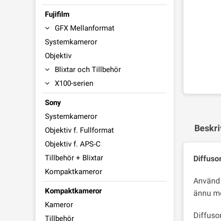
Fujifilm
GFX Mellanformat
Systemkameror
Objektiv
Blixtar och Tillbehör
X100-serien
Sony
Systemkameror
Beskri
Objektiv f. Fullformat
Objektiv f. APS-C
Tillbehör + Blixtar
Diffuso
Kompaktkameror
Använd d
Kompaktkameror
ännu mer
Kameror
Diffusor
Tillbehör