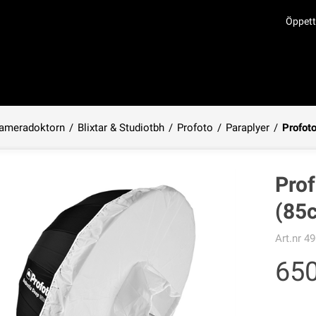
Öppett
ameradoktorn
/
Blixtar & Studiotbh
/
Profoto
/
Paraplyer
/
Profoto
Produkten har lagts i din varukorg
Prof
(85
Art.nr
49
65