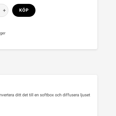
+
KÖP
ager
vertera ditt det till en softbox och diffusera ljuset