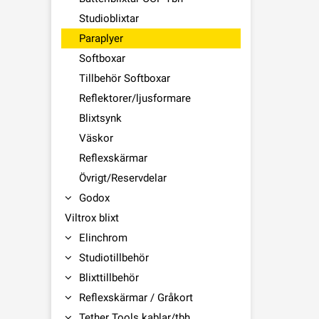
Studioblixtar
Paraplyer
Softboxar
Tillbehör Softboxar
Reflektorer/ljusformare
Blixtsynk
Väskor
Reflexskärmar
Övrigt/Reservdelar
Godox
Viltrox blixt
Elinchrom
Studiotillbehör
Blixttillbehör
Reflexskärmar / Gråkort
Tether Tools kablar/tbh