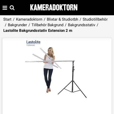
Start
/
Kameradoktorn
/
Blixtar & Studiotbh
/
Studiotillbehör
/
Bakgrunder
/
Tillbehör Bakgrund
/
Bakgrundsstativ
/
Produkten har lagts i din varukorg
Lastolite Bakgrundsstativ Extension 2 m
VISA VARUKORGEN
TILL KASSAN