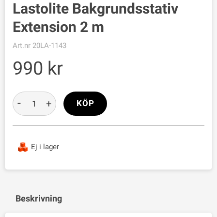
Lastolite Bakgrundsstativ
Extension 2 m
Art.nr
20LA-1143
990
-
+
KÖP
Ej i lager
Beskrivning