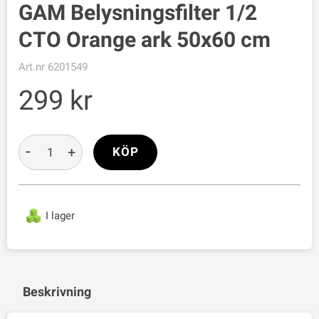
GAM Belysningsfilter 1/2
CTO Orange ark 50x60 cm
Art.nr
6201549
299
-
+
KÖP
I lager
Beskrivning