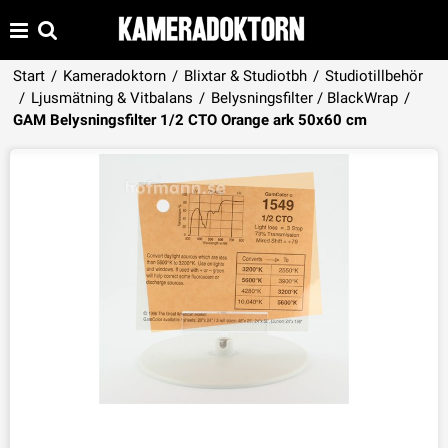
Start
/
Kameradoktorn
/
Blixtar & Studiotbh
/
Studiotillbehör
/
Ljusmätning & Vitbalans
/
Belysningsfilter / BlackWrap
/
Produkten har lagts i din varukorg
GAM Belysningsfilter 1/2 CTO Orange ark 50x60 cm
VISA VARUKORGEN
TILL KASSAN