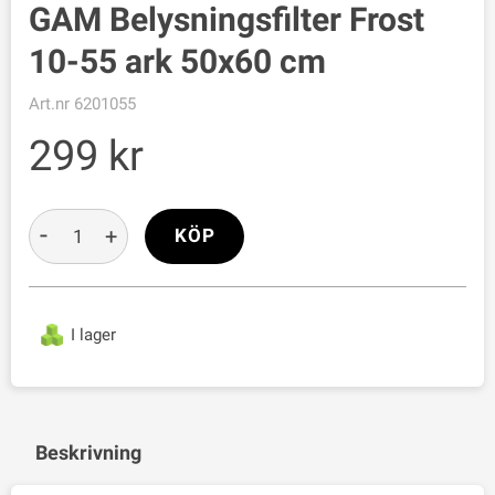
GAM Belysningsfilter Frost
10-55 ark 50x60 cm
Art.nr
6201055
299
-
+
KÖP
I lager
Beskrivning