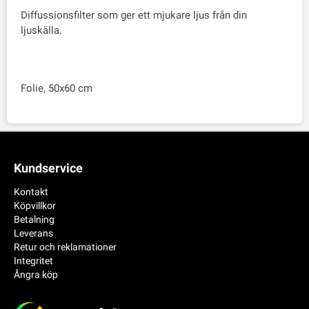
Diffussionsfilter som ger ett mjukare ljus från din
ljuskälla.
Folie, 50x60 cm
Kundservice
Kontakt
Köpvillkor
Betalning
Leverans
Retur och reklamationer
Integritet
Ångra köp