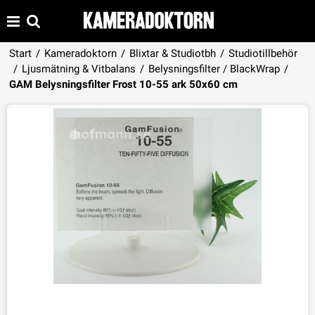
Start
/
Kameradoktorn
/
Blixtar & Studiotbh
/
Studiotillbehör
/
Ljusmätning & Vitbalans
/
Belysningsfilter / BlackWrap
/
Produkten har lagts i din varukorg
GAM Belysningsfilter Frost 10-55 ark 50x60 cm
VISA VARUKORGEN
TILL KASSAN