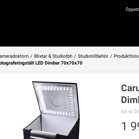
Öppett
ameradoktorn
/
Blixtar & Studiotbh
/
Studiotillbehör
/
Produktfoto
otograferingstält LED Dimbar 70x70x70
Produkten har lagts i din varukorg
Caru
Dim
Art.nr
D1
1 9