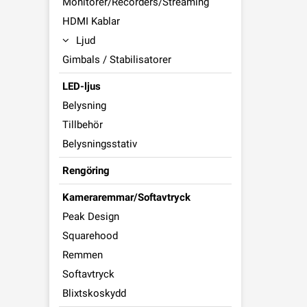
Monitorer/Recorders/Streaming
HDMI Kablar
Ljud
Gimbals / Stabilisatorer
LED-ljus
Belysning
Tillbehör
Belysningsstativ
Rengöring
Kameraremmar/Softavtryck
Peak Design
Squarehood
Remmen
Softavtryck
Blixtskoskydd