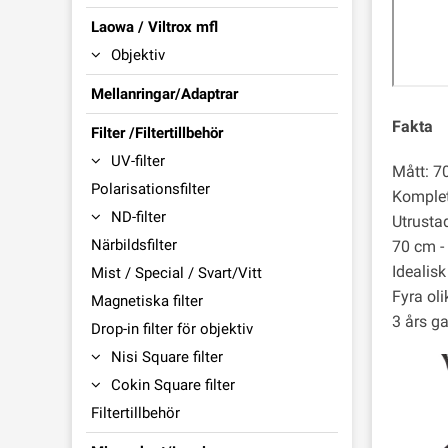
Laowa / Viltrox mfl
Objektiv
Mellanringar/Adaptrar
Fakta
Filter /Filtertillbehör
UV-filter
Mått: 7
Polarisationsfilter
Komplet
ND-filter
Utrusta
Närbildsfilter
70 cm -
Idealisk
Mist / Special / Svart/Vitt
Fyra ol
Magnetiska filter
3 års ga
Drop-in filter för objektiv
Nisi Square filter
Cokin Square filter
Filtertillbehör