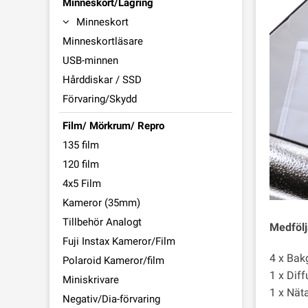
Minneskort/Lagring
Minneskort
Minneskortläsare
USB-minnen
Hårddiskar / SSD
Förvaring/Skydd
Film/ Mörkrum/ Repro
135 film
120 film
4x5 Film
Kameror (35mm)
Tillbehör Analogt
Medfölj
Fuji Instax Kameror/Film
4 x Bak
Polaroid Kameror/film
1 x Dif
Miniskrivare
1 x Nät
Negativ/Dia-förvaring