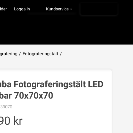
Ångra köp
ider
Logga in
Kundservice
grafering
/
Fotograferingstält
/
VISA VARUKORGEN
TILL KASSAN
ba Fotograferingstält LED
bar 70x70x70
39070
90