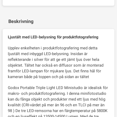
Beskrivning
Ljustält med LED-belysning för produktfotografering
Upplev enkelheten i produktfotografering med detta
ljustält med inbyggd LED-belysning. Insidan är
reflekterande i silver för att ge ett jämt ljus över hela
objektet. Tältet har också en diffusor som är monterad
framför LED-lampan för mjukare ljus. Det finns hål för
kameran både på toppen och på sidan av tältet
Godox Portable Triple Light LED Ministudio är idealisk för
makro- och produktfotografering. I denna minifotostudio
kan du fånga objekt och produkter med ett ljus med hög
kvalitét (CRI-värdet på mer än 96 och en TLCI på mer än
98 ) De tre LED-remsorna har en färgtemperatur på 5800K
och en ljuseffekt på 13500-14500 Lumen. Med de tre