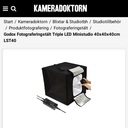
Start
/
Kameradoktorn
/
Blixtar & Studiotbh
/
Studiotillbehör
/
Produktfotografering
/
Fotograferingstält
/
Godox Fotograferingstält Triple LED Ministudio 40x40x40cm
Produkten har lagts i din varukorg
LST40
VISA VARUKORGEN
TILL KASSAN