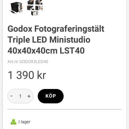
Godox Fotograferingstält
Triple LED Ministudio
40x40x40cm LST40
Art.nr
GODOX3LED40
1 390
-
+
KÖP
I lager