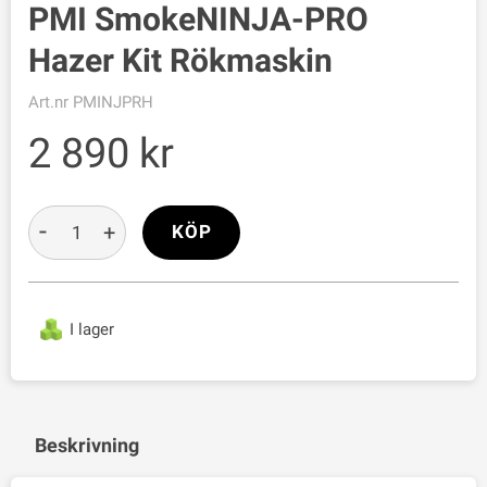
PMI SmokeNINJA-PRO
Hazer Kit Rökmaskin
Art.nr
PMINJPRH
2 890
-
+
KÖP
I lager
Beskrivning