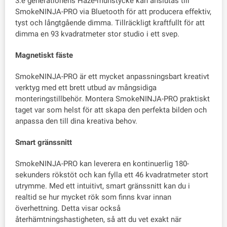
3:e generationens Haze-munstycke kan anslutas till
SmokeNINJA-PRO via Bluetooth för att producera effektiv,
tyst och långtgående dimma. Tillräckligt kraftfullt för att
dimma en 93 kvadratmeter stor studio i ett svep.
Magnetiskt fäste
SmokeNINJA-PRO är ett mycket anpassningsbart kreativt
verktyg med ett brett utbud av mångsidiga
monteringstillbehör. Montera SmokeNINJA-PRO praktiskt
taget var som helst för att skapa den perfekta bilden och
anpassa den till dina kreativa behov.
Smart gränssnitt
SmokeNINJA-PRO kan leverera en kontinuerlig 180-
sekunders rökstöt och kan fylla ett 46 kvadratmeter stort
utrymme. Med ett intuitivt, smart gränssnitt kan du i
realtid se hur mycket rök som finns kvar innan
överhettning. Detta visar också
återhämtningshastigheten, så att du vet exakt när