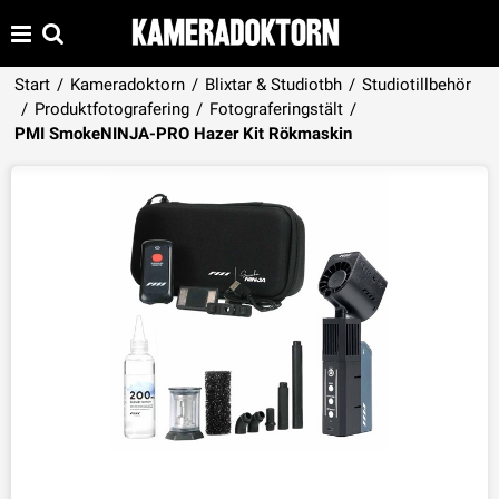
Start
/
Kameradoktorn
/
Blixtar & Studiotbh
/
Studiotillbehör
/
Produktfotografering
/
Fotograferingstält
/
Produkten har lagts i din varukorg
PMI SmokeNINJA-PRO Hazer Kit Rökmaskin
VISA VARUKORGEN
TILL KASSAN