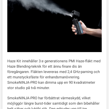
Haze Kit innehåller 3:e generationens PMI Haze-fläkt med
Haze Blending-teknik för ett ännu finare dis än
föregångaren. Fläkten levereras med 2,4 GHz-parning och
ett munstycksfäste för enhandsmanövrering.
SmokeNINJA-PRO kan dimma upp en 90 kvadratmeter
stor studio på två minuter.
SmokeNINJA-PRO har förbättrat värmeskydd, vilket
möjliggör längre burst-tider samtidigt som den bibehåller
helt säker och luktfri rök. Den erbjuder upp till tre