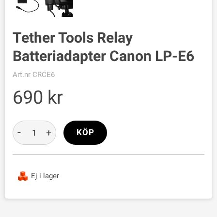
Tether Tools Relay
Batteriadapter Canon LP-E6
Art.nr
CRCE6
690
-
+
KÖP
Ej i lager