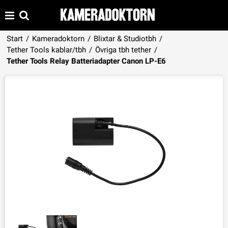
Start
/
Kameradoktorn
/
Blixtar & Studiotbh
/
Tether Tools kablar/tbh
/
Övriga tbh tether
/
Produkten har lagts i din varukorg
Tether Tools Relay Batteriadapter Canon LP-E6
VISA VARUKORGEN
TILL KASSAN