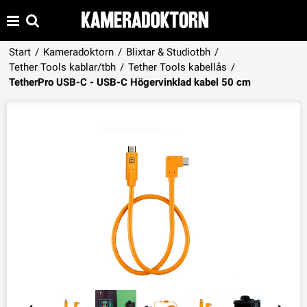
Start
/
Kameradoktorn
/
Blixtar & Studiotbh
/
Tether Tools kablar/tbh
/
Tether Tools kabellås
/
Produkten har lagts i din varukorg
TetherPro USB-C - USB-C Högervinklad kabel 50 cm
VISA VARUKORGEN
TILL KASSAN