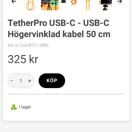
TetherPro USB-C - USB-C
Högervinklad kabel 50 cm
Art.nr
CUCRTC1-ORG
325
-
+
KÖP
I lager