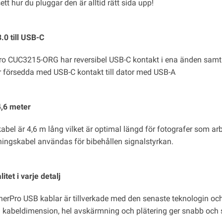
ett hur du pluggar den är alltid rätt sida upp!
.0 till USB-C
ro CUC3215-ORG har reversibel USB-C kontakt i ena änden samt 
 försedda med USB-C kontakt till dator med USB-A
,6 meter
bel är 4,6 m lång vilket är optimal längd för fotografer som arb
ningskabel användas för bibehållen signalstyrkan.
itet i varje detalj
therPro USB kablar är tillverkade med den senaste teknologin oc
en kabeldimension, hel avskärmning och plätering ger snabb och 