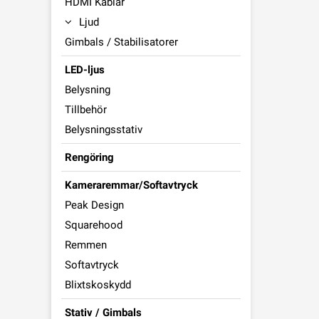
HDMI Kablar
Ljud
Gimbals / Stabilisatorer
LED-ljus
Belysning
Tillbehör
Belysningsstativ
Rengöring
Kameraremmar/Softavtryck
Peak Design
Squarehood
Remmen
Softavtryck
Blixtskoskydd
Stativ / Gimbals