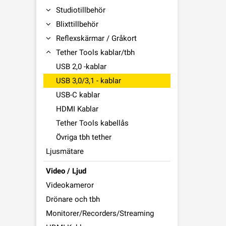
Studiotillbehör
Blixttillbehör
Reflexskärmar / Gråkort
Tether Tools kablar/tbh
USB 2,0 -kablar
USB 3,0/3,1 - kablar
USB-C kablar
HDMI Kablar
Tether Tools kabellås
Övriga tbh tether
Ljusmätare
Video / Ljud
Videokameror
Drönare och tbh
Monitorer/Recorders/Streaming