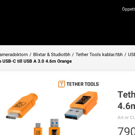
Öppett
ameradoktorn
/
Blixtar & Studiotbh
/
Tether Tools kablar/tbh
/
USB
o USB-C till USB A 3.0 4.6m Orange
Produkten har lagts i din varukorg
Teth
4.6
Art.nr
C
79