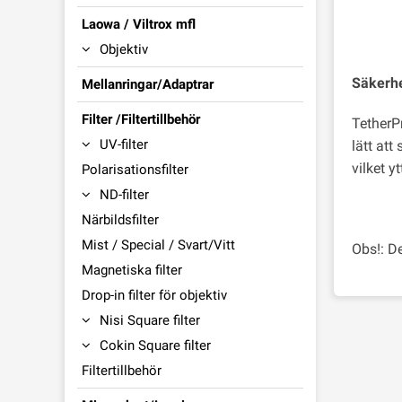
Laowa / Viltrox mfl
Objektiv
Säkerhe
Mellanringar/Adaptrar
Filter /Filtertillbehör
TetherP
UV-filter
lätt at
vilket y
Polarisationsfilter
ND-filter
Närbildsfilter
Mist / Special / Svart/Vitt
Obs!: D
Magnetiska filter
Drop-in filter för objektiv
Nisi Square filter
Cokin Square filter
Filtertillbehör