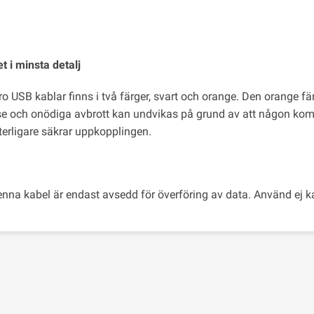
t i minsta detalj
ro USB kablar finns i två färger, svart och orange. Den orange f
t se och onödiga avbrott kan undvikas på grund av att någon k
tterligare säkrar uppkopplingen.
enna kabel är endast avsedd för överföring av data. Använd ej ka