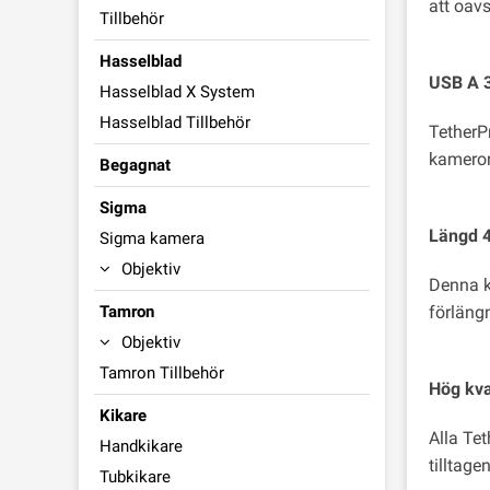
att oavs
Tillbehör
Hasselblad
USB A 3
Hasselblad X System
Hasselblad Tillbehör
TetherP
kameror
Begagnat
Sigma
Längd 4
Sigma kamera
Objektiv
Denna ka
Tamron
förläng
Objektiv
Tamron Tillbehör
Hög kval
Kikare
Alla Te
Handkikare
tilltag
Tubkikare