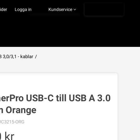
Ångra köp
ider
Logga in
Kundservice
 3,0/3,1 - kablar
/
VISA VARUKORGEN
TILL KASSAN
erPro USB-C till USB A 3.0
m Orange
UC3215-ORG
0