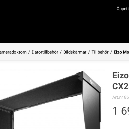
Öppett
ameradoktorn
/
Datortillbehör
/
Bildskärmar
/
Tillbehör
/
Eizo Mo
Produkten har lagts i din varukorg
Eiz
CX2
Art.nr
86
1 6