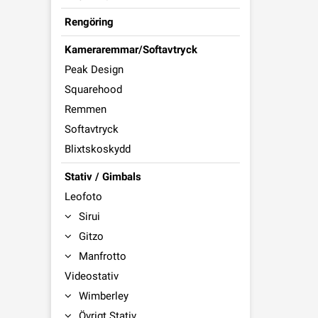
Rengöring
Kameraremmar/Softavtryck
Peak Design
Squarehood
Remmen
Softavtryck
Blixtskoskydd
Stativ / Gimbals
Leofoto
Sirui
Gitzo
Manfrotto
Videostativ
Wimberley
Övrigt Stativ