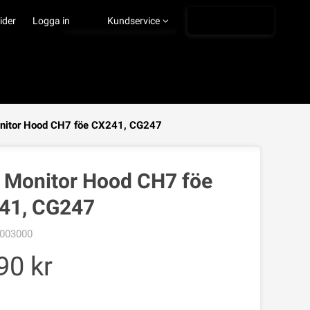
Ångra köp
ider
Logga in
Kundservice
nitor Hood CH7 föe CX241, CG247
VISA VARUKORGEN
TILL KASSAN
o Monitor Hood CH7 föe
41, CG247
003000
90