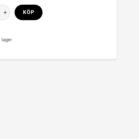
+
KÖP
i lager