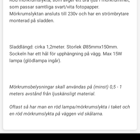
Röd mörkrumslykta, som avger ett bra ljus i mörkrummet,
som passar samtliga svart/vita fotopapper.
Mörkrumslyktan ansluts till 230v och har en strömbrytare
monterad på sladden.
Sladdlängd: cirka 1,2meter. Storlek Ø85mmx150mm.
Sockeln har ett hål för upphängning på vägg. Max 15W
lampa (glödlampa ingår).
Mörkrumsbelysningar skall användas på (minst) 0,5 - 1
meters avstånd från ljuskänsligt material.
Oftast så har man en röd lampa/mörkrumslykta i taket och
en röd mörkrumslykta på väggen vid skålarna.