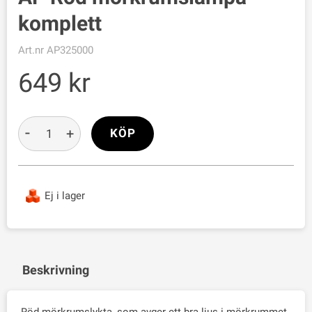
komplett
Art.nr
AP325000
649
-
+
KÖP
Ej i lager
Beskrivning