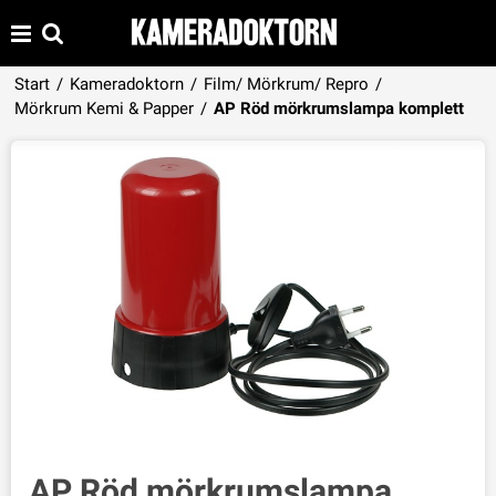
Start
/
Kameradoktorn
/
Film/ Mörkrum/ Repro
/
Produkten har lagts i din varukorg
Mörkrum Kemi & Papper
/
AP Röd mörkrumslampa komplett
VISA VARUKORGEN
TILL KASSAN
AP Röd mörkrumslampa