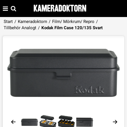
Start
/
Kameradoktorn
/
Film/ Mörkrum/ Repro
/
Produkten har lagts i din varukorg
Tillbehör Analogt
/
Kodak Film Case 120/135 Svart
VISA VARUKORGEN
TILL KASSAN