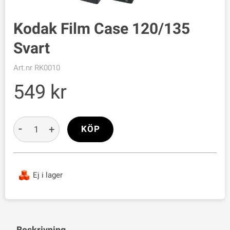
Kodak Film Case 120/135
Svart
Art.nr
RK0010
549
-
+
KÖP
Ej i lager
Beskrivning