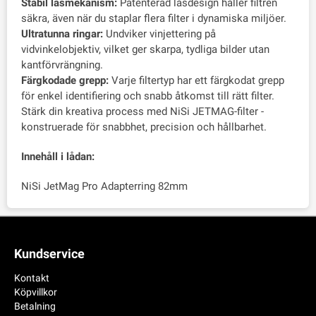
Stabil låsmekanism:
Patenterad låsdesign håller filtren
säkra, även när du staplar flera filter i dynamiska miljöer.
Ultratunna ringar:
Undviker vinjettering på
vidvinkelobjektiv, vilket ger skarpa, tydliga bilder utan
kantförvrängning.
Färgkodade grepp:
Varje filtertyp har ett färgkodat grepp
för enkel identifiering och snabb åtkomst till rätt filter.
Stärk din kreativa process med NiSi JETMAG-filter -
konstruerade för snabbhet, precision och hållbarhet.
Innehåll i lådan:
NiSi JetMag Pro Adapterring 82mm
Kundservice
Kontakt
Köpvillkor
Betalning