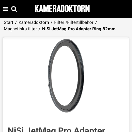
Start
/
Kameradoktorn
/
Filter /Filtertillbehör
/
Produkten har lagts i din varukorg
Magnetiska filter
/
NiSi JetMag Pro Adapter Ring 82mm
VISA VARUKORGEN
TILL KASSAN
NiSi JetMag Pro Adapter