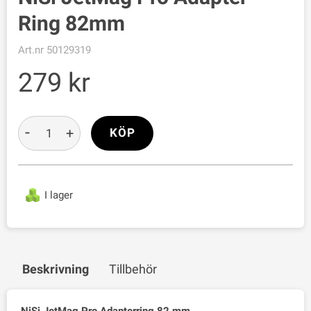
Ring 82mm
Art.nr
50129319
279
-
+
KÖP
I lager
Beskrivning
Tillbehör