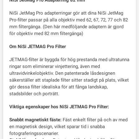
NiSi JetMag Pro Adapterring 82 mm
NiSi JetMag Pro adapterringar gör att dina NiSi JetMag
Pro-filter passar på alla objektiv med 62, 67, 72, 77 och 82
mm filtergänga. (Den här medföljande adaptern är gjord
för objektiv med 82 mm filtergänga)
Om NiSi JETMAG Pro Filter
JETMAG-filter är byggda för hög prestanda med ultratunna
ringar som eliminerar vinjettering, även med
ultravidvinkelobjektiv. Den patenterade låsdesignen
säkerställer att staplade filter sitter stadigt på plats, vilket
gör dessa filter idealiska för att fånga landskap,
stadsbilder och porträtt.
Viktiga egenskaper hos NiSi JETMAG Pro Filter:
Snabbt magnetiskt fäste:
Fäst enkelt filter på och av med
en magnetisk design, vilket sparar tid i snabba
fotograferingsscenarier.