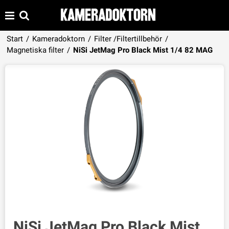
Start
/
Kameradoktorn
/
Filter /Filtertillbehör
/
Produkten har lagts i din varukorg
Magnetiska filter
/
NiSi JetMag Pro Black Mist 1/4 82 MAG
VISA VARUKORGEN
TILL KASSAN
NiSi JetMag Pro Black Mist