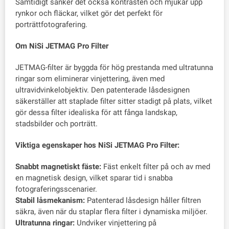
Samtidigt sänker det också kontrasten och mjukar upp
rynkor och fläckar, vilket gör det perfekt för
porträttfotografering.
Om NiSi JETMAG Pro Filter
JETMAG-filter är byggda för hög prestanda med ultratunna
ringar som eliminerar vinjettering, även med
ultravidvinkelobjektiv. Den patenterade låsdesignen
säkerställer att staplade filter sitter stadigt på plats, vilket
gör dessa filter idealiska för att fånga landskap,
stadsbilder och porträtt.
Viktiga egenskaper hos NiSi JETMAG Pro Filter:
Snabbt magnetiskt fäste:
Fäst enkelt filter på och av med
en magnetisk design, vilket sparar tid i snabba
fotograferingsscenarier.
Stabil låsmekanism:
Patenterad låsdesign håller filtren
säkra, även när du staplar flera filter i dynamiska miljöer.
Ultratunna ringar:
Undviker vinjettering på