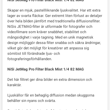
NiSi JetMag Pro Filter Black Mist 1/4 82 MAG
Skapar en mjuk, pastellliknande ljuskvalitet. Har ett extra
lager av svarta fläckar. Ger extremt liten förlust av detaljer
över hela bilden jämfört med traditionella diffusionsfilter.
NiSis JETMAG-filter är utformade för fotografer och
videofilmare som kräver snabbhet, stabilitet och
mångsidighet i varje tagning. Med en unik magnetisk
design möjliggör dessa filter snabba och säkra ändringar,
vilket gör det möjligt för kreatörer att anpassa sig
sömlöst till förändrade ljus- och
fotograferingsförhållanden.
NiSi JetMag Pro Filter Black Mist 1/4 82 MAG
Det här filtret ger dina bilder en extra dimension och
karaktär.
Ljuskällor får en behaglig diffusion medan skuggorna
behåller sin nyans och svärta.