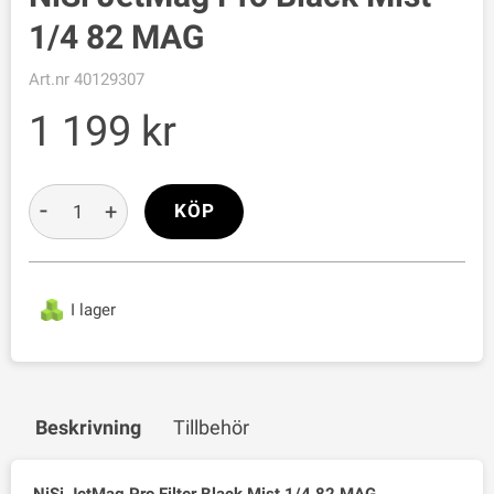
1/4 82 MAG
Art.nr
40129307
1 199
-
+
KÖP
I lager
Beskrivning
Tillbehör