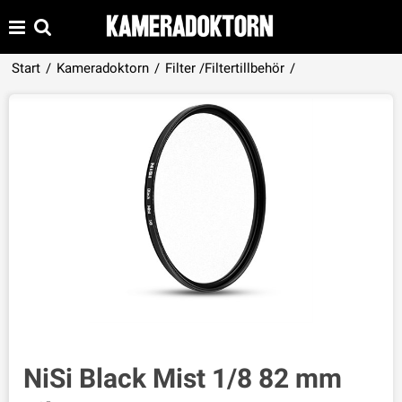
Produkten har lagts i din varukorg
Start
/
Kameradoktorn
/
Filter /Filtertillbehör
/
VISA VARUKORGEN
TILL KASSAN
NiSi Black Mist 1/8 82 mm