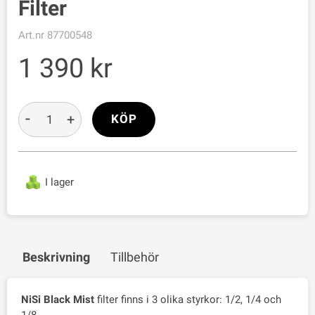
Filter
Art.nr
87700548
1 390
-
+
KÖP
I lager
Beskrivning
Tillbehör
NiSi Black Mist
filter finns i 3 olika styrkor: 1/2, 1/4 och