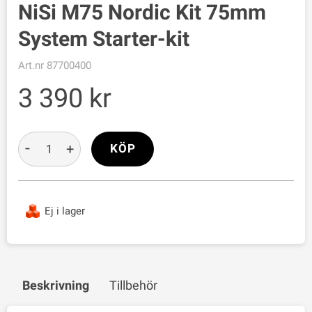
NiSi M75 Nordic Kit 75mm
System Starter-kit
Art.nr
87700400
3 390
-
+
KÖP
Ej i lager
Beskrivning
Tillbehör