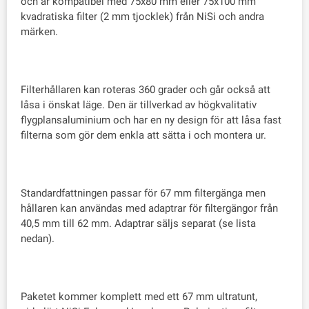
och är kompatibel med 75x80 mm eller 75x100 mm
kvadratiska filter (2 mm tjocklek) från NiSi och andra
märken.
Filterhållaren kan roteras 360 grader och går också att
låsa i önskat läge. Den är tillverkad av högkvalitativ
flygplansaluminium och har en ny design för att låsa fast
filterna som gör dem enkla att sätta i och montera ur.
Standardfattningen passar för 67 mm filtergänga men
hållaren kan användas med adaptrar för filtergängor från
40,5 mm till 62 mm. Adaptrar säljs separat (se lista
nedan).
Paketet kommer komplett med ett 67 mm ultratunt,