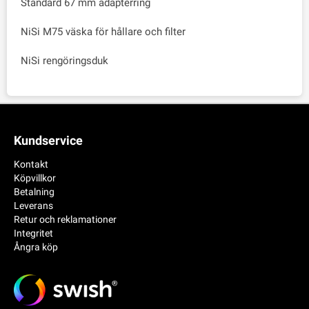
Standard 67 mm adapterring
NiSi M75 väska för hållare och filter
NiSi rengöringsduk
Kundservice
Kontakt
Köpvillkor
Betalning
Leverans
Retur och reklamationer
Integritet
Ångra köp