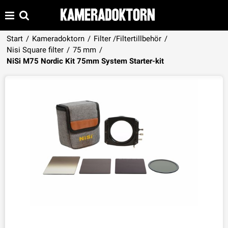
Start
/
Kameradoktorn
/
Filter /Filtertillbehör
/
Nisi Square filter
/
75 mm
/
Produkten har lagts i din varukorg
NiSi M75 Nordic Kit 75mm System Starter-kit
VISA VARUKORGEN
TILL KASSAN