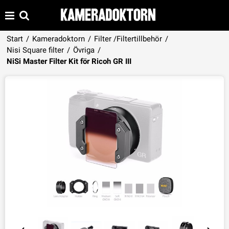
Start
/
Kameradoktorn
/
Filter /Filtertillbehör
/
Nisi Square filter
/
Övriga
/
Produkten har lagts i din varukorg
NiSi Master Filter Kit för Ricoh GR III
VISA VARUKORGEN
TILL KASSAN