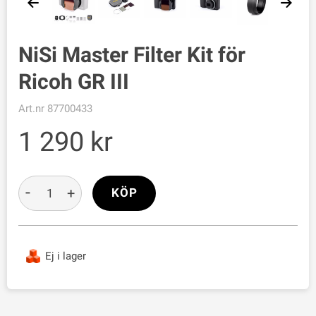
NiSi Master Filter Kit för
Ricoh GR III
Art.nr
87700433
1 290
-
+
KÖP
Ej i lager