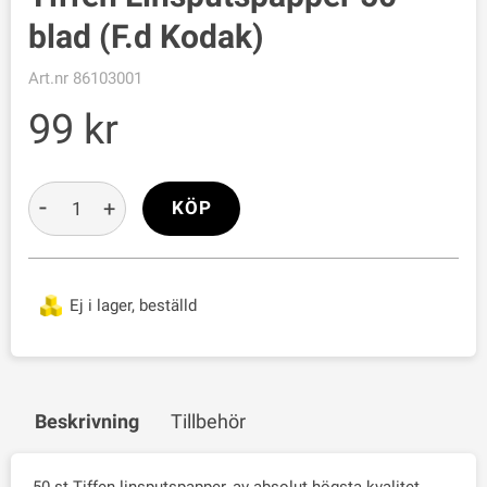
blad (F.d Kodak)
Art.nr
86103001
99
-
+
KÖP
Ej i lager, beställd
Beskrivning
Tillbehör