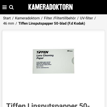
Start
/
Kameradoktorn
/
Filter /Filtertillbehör
/
UV-filter
/
Produkten har lagts i din varukorg
46 mm
/
Tiffen Linsputspapper 50-blad (F.d Kodak)
VISA VARUKORGEN
TILL KASSAN
Tiffen Linsputspapper 50-