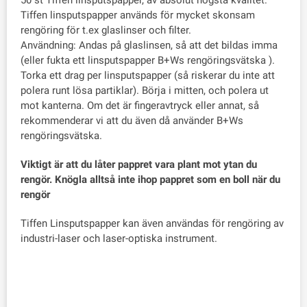
50 st Tiffen linsputspapper, av absolut högsta kvalitet.
Tiffen linsputspapper används för mycket skonsam
rengöring för t.ex glaslinser och filter.
Användning: Andas på glaslinsen, så att det bildas imma
(eller fukta ett linsputspapper B+Ws rengöringsvätska ).
Torka ett drag per linsputspapper (så riskerar du inte att
polera runt lösa partiklar). Börja i mitten, och polera ut
mot kanterna. Om det är fingeravtryck eller annat, så
rekommenderar vi att du även då använder B+Ws
rengöringsvätska.
Viktigt är att du låter pappret vara plant mot ytan du
rengör. Knögla alltså inte ihop pappret som en boll när du
rengör
Tiffen Linsputspapper kan även användas för rengöring av
industri-laser och laser-optiska instrument.