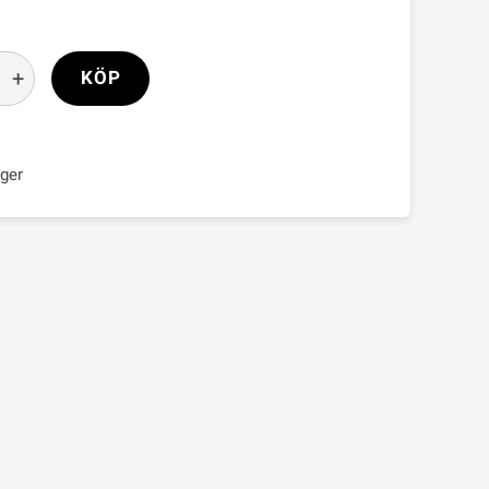
+
KÖP
ager