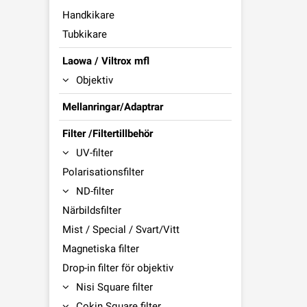
Handkikare
Tubkikare
Laowa / Viltrox mfl
Objektiv
Mellanringar/Adaptrar
Filter /Filtertillbehör
UV-filter
Polarisationsfilter
ND-filter
Närbildsfilter
Mist / Special / Svart/Vitt
Magnetiska filter
Drop-in filter för objektiv
Nisi Square filter
Cokin Square filter