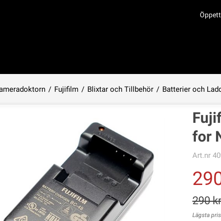
Öppett
ameradoktorn
/
Fujifilm
/
Blixtar och Tillbehör
/
Batterier och Lad
Produkten har lagts i din varukorg
Fuji
for 
Art.nr
40
29
290
Lägsta pri