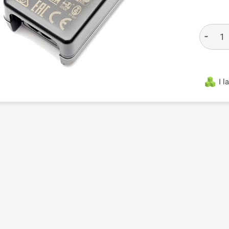
-
I l