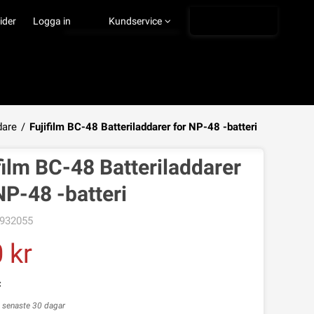
Ångra köp
ider
Logga in
Kundservice
dare
/
Fujifilm BC-48 Batteriladdarer for NP-48 -batteri
VISA VARUKORGEN
TILL KASSAN
film BC-48 Batteriladdarer
NP-48 -batteri
932055
0
s senaste 30 dagar