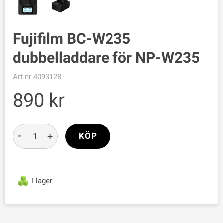
Fujifilm BC-W235
dubbelladdare för NP-W235
Art.nr
4093128
890
-
+
KÖP
I lager