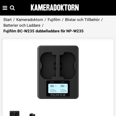
Start
/
Kameradoktorn
/
Fujifilm
/
Blixtar och Tillbehör
/
Batterier och Laddare
/
Produkten har lagts i din varukorg
Fujifilm BC-W235 dubbelladdare för NP-W235
VISA VARUKORGEN
TILL KASSAN