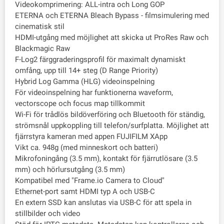
Videokomprimering: ALL-intra och Long GOP
ETERNA och ETERNA Bleach Bypass - filmsimulering med
cinematisk stil
HDMI-utgång med möjlighet att skicka ut ProRes Raw och
Blackmagic Raw
F-Log2 färggraderingsprofil för maximalt dynamiskt
omfång, upp till 14+ steg (D Range Priority)
Hybrid Log Gamma (HLG) videoinspelning
För videoinspelning har funktionerna waveform,
vectorscope och focus map tillkommit
Wi-Fi för trådlös bildöverföring och Bluetooth för ständig,
strömsnål uppkoppling till telefon/surfplatta. Möjlighet att
fjärrstyra kameran med appen FUJIFILM XApp
Vikt ca. 948g (med minneskort och batteri)
Mikrofoningång (3.5 mm), kontakt för fjärrutlösare (3.5
mm) och hörlursutgång (3.5 mm)
Kompatibel med "Frame.io Camera to Cloud"
Ethernet-port samt HDMI typ A och USB-C
En extern SSD kan anslutas via USB-C för att spela in
stillbilder och video