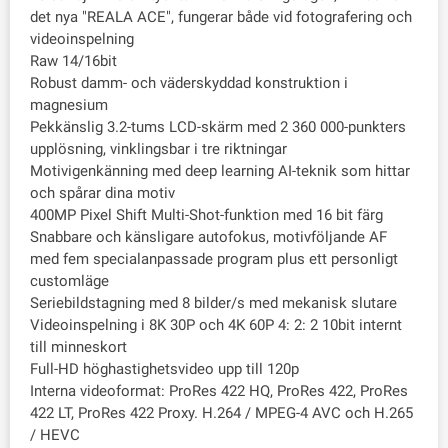
det nya "REALA ACE", fungerar både vid fotografering och
videoinspelning
Raw 14/16bit
Robust damm- och väderskyddad konstruktion i
magnesium
Pekkänslig 3.2-tums LCD-skärm med 2 360 000-punkters
upplösning, vinklingsbar i tre riktningar
Motivigenkänning med deep learning AI-teknik som hittar
och spårar dina motiv
400MP Pixel Shift Multi-Shot-funktion med 16 bit färg
Snabbare och känsligare autofokus, motivföljande AF
med fem specialanpassade program plus ett personligt
customläge
Seriebildstagning med 8 bilder/s med mekanisk slutare
Videoinspelning i 8K 30P och 4K 60P 4: 2: 2 10bit internt
till minneskort
Full-HD höghastighetsvideo upp till 120p
Interna videoformat: ProRes 422 HQ, ProRes 422, ProRes
422 LT, ProRes 422 Proxy. H.264 / MPEG-4 AVC och H.265
/ HEVC