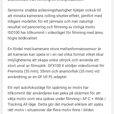
Sensorns snabba avläsningshastighet hjälper också till
att minska kamerans rolling shutter-effekt, jämfört med
tidigare modeller, för ett jämnare och mer naturligt
resultat vid panorering och filmning av rörliga motiv.
ISO100 har tillkommit i videoläget för filmning med ännu
högre bildkvalitet.
En fördel med kamerans stora mellanformatssensor är
att kameran kan spela in i en rad olika format vilket ökar
möjligheterna att skapa unika uttryck och använda ett
stort urval av filmoptik. GFX100 II stödjer videoformat för
Premista (35 mm), 35mm och anamorfisk (35 mm) vid
användning av en GF till PL-adapter
Ett nytt autofokusläge för spårning av motiv har
tillkommit där användaren kan peka på skärmen för att
välja motiv som ska spåras under filmning i AF-C + Wide /
Tracking AF-läge. Detta gör det mycket enklare att spåra
rätt motiv i situationer där flera motiv finns i bilden.