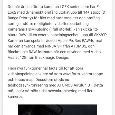
Det här är den första kameran i GFX-serien som har F-
Log2 med dynamiskt omfång utökat upp till 14+ stopp (D
Range Priority) för filer med stor tonalitet och omfång
som ger större möjligheter vid efterbearbetning.
Kamerans HDMI-utgång (i full storlek) kan skicka 12-
bitars RAW till en extern inspelningsenhet i upp till 8K/30P.
Kameran kan spela in video i Apple ProRes RAW-format
när den används med NINJA V+ från ATOMOS, och i
Blackmagic RAW-formatet när den används med Video
Assist 12G från Blackmagic Design.
Flera nya funktioner har lagts till för att göra
videoinspelning enklare så som waveform, vectorscope
och focus map. Dessutom stöds nu
tidskodssynkronisering med ATOMOS AirGlu™ BT. Detta
möjliggör sömlös tidskodsynkronisering med flera
kameror.