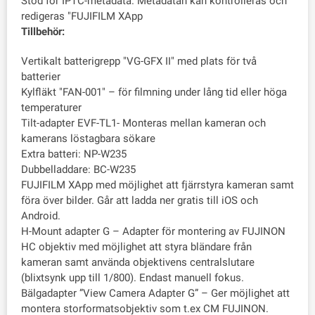
Stöd för IPTC-metadata. Metadatan kan kontrolleras och
redigeras "FUJIFILM XApp
Tillbehör:
Vertikalt batterigrepp "VG-GFX II" med plats för två
batterier
Kylfläkt "FAN-001" – för filmning under lång tid eller höga
temperaturer
Tilt-adapter EVF-TL1- Monteras mellan kameran och
kamerans löstagbara sökare
Extra batteri: NP-W235
Dubbelladdare: BC-W235
FUJIFILM XApp med möjlighet att fjärrstyra kameran samt
föra över bilder. Går att ladda ner gratis till iOS och
Android.
H-Mount adapter G – Adapter för montering av FUJINON
HC objektiv med möjlighet att styra bländare från
kameran samt använda objektivens centralslutare
(blixtsynk upp till 1/800). Endast manuell fokus.
Bälgadapter ”View Camera Adapter G” – Ger möjlighet att
montera storformatsobjektiv som t.ex CM FUJINON.