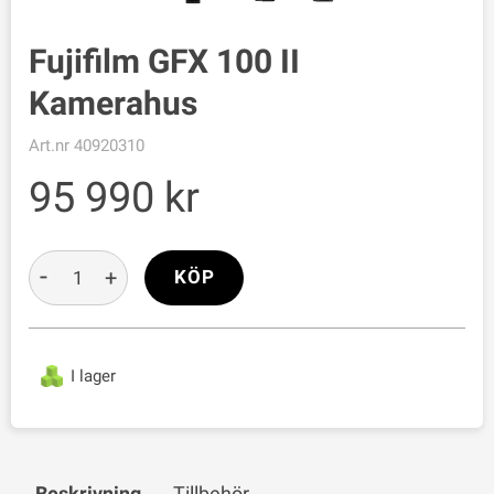
Fujifilm GFX 100 II
Kamerahus
Art.nr
40920310
95 990
-
+
KÖP
I lager
Beskrivning
Tillbehör