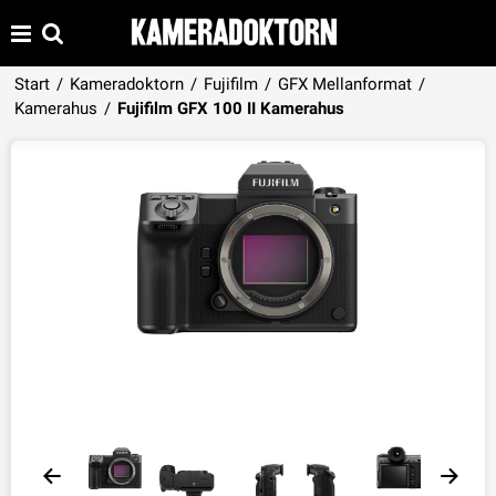
Start
/
Kameradoktorn
/
Fujifilm
/
GFX Mellanformat
/
Produkten har lagts i din varukorg
Kamerahus
/
Fujifilm GFX 100 II Kamerahus
VISA VARUKORGEN
TILL KASSAN