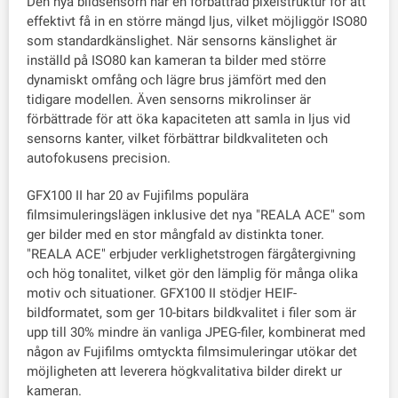
Den nya bildsensorn har en förbättrad pixelstruktur för att
effektivt få in en större mängd ljus, vilket möjliggör ISO80
som standardkänslighet. När sensorns känslighet är
inställd på ISO80 kan kameran ta bilder med större
dynamiskt omfång och lägre brus jämfört med den
tidigare modellen. Även sensorns mikrolinser är
förbättrade för att öka kapaciteten att samla in ljus vid
sensorns kanter, vilket förbättrar bildkvaliteten och
autofokusens precision.
GFX100 II har 20 av Fujifilms populära
filmsimuleringslägen inklusive det nya "REALA ACE" som
ger bilder med en stor mångfald av distinkta toner.
"REALA ACE" erbjuder verklighetstrogen färgåtergivning
och hög tonalitet, vilket gör den lämplig för många olika
motiv och situationer. GFX100 II stödjer HEIF-
bildformatet, som ger 10-bitars bildkvalitet i filer som är
upp till 30% mindre än vanliga JPEG-filer, kombinerat med
någon av Fujifilms omtyckta filmsimuleringar utökar det
möjligheten att leverera högkvalitativa bilder direkt ur
kameran.