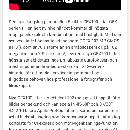
Den nya flaggskeppsmodellen Fujifilm GFX100 II tar GFX-
serien till en helt ny nivå när det kommer till högsta
möjliga bildkvalitet i kombination med hastighet. Med den
nyutvecklade höghastighetssensorn (”GFX 102 MP CMOS
II HS”), som är 70% större än en småbildssensor, på 102
megapixel och X-Processor 5, levererar nya GFX100 II den
högsta seriebildstagningen, snabbaste autofokusen och
mest imponerande videoprestandan i GFX-seriens
historia, för att bredda användningsområdet och
tillgodose behoven hos professionella fotografer och
filmskapare.
Nya GFX100 II tar seriebilder i 102 megapixel i upp till åtta
bilder per sekund och kan spela in 4K/60P och 8K/30P
4:2:2 10-bitars Apple ProRes internt. Kameran har en fem-
axlad bildstabilisering som kompenserar upp till åtta steg,
kortplats för CFexpress och motivigenkännings-funktion
för kamerans autofokus utvecklad med deep learning AI-