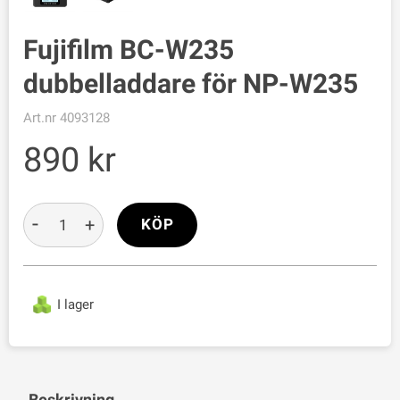
Fujifilm BC-W235
dubbelladdare för NP-W235
Art.nr
4093128
890
-
+
KÖP
I lager
Beskrivning