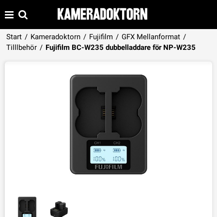
Start
/
Kameradoktorn
/
Fujifilm
/
GFX Mellanformat
/
Produkten har lagts i din varukorg
Tilllbehör
/
Fujifilm BC-W235 dubbelladdare för NP-W235
VISA VARUKORGEN
TILL KASSAN