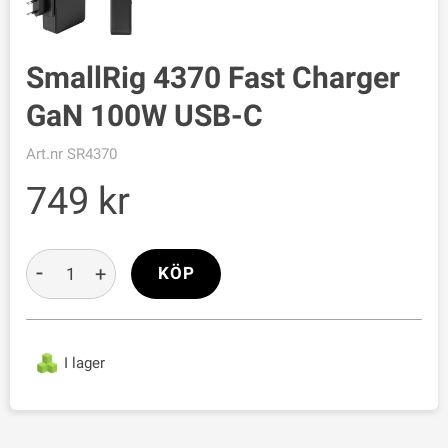
SmallRig 4370 Fast Charger
GaN 100W USB-C
Art.nr
SR4370
749
-
+
KÖP
I lager