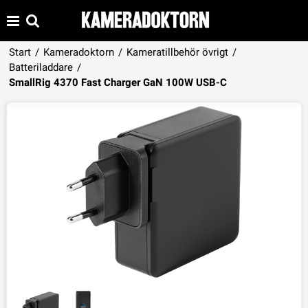
Start
/
Kameradoktorn
/
Kameratillbehör övrigt
/
Batteriladdare
/
Produkten har lagts i din varukorg
SmallRig 4370 Fast Charger GaN 100W USB-C
VISA VARUKORGEN
TILL KASSAN