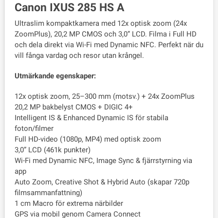
Canon IXUS 285 HS A
Ultraslim kompaktkamera med 12x optisk zoom (24x
ZoomPlus), 20,2 MP CMOS och 3,0” LCD. Filma i Full HD
och dela direkt via Wi-Fi med Dynamic NFC. Perfekt när du
vill fånga vardag och resor utan krångel.
Utmärkande egenskaper:
12x optisk zoom, 25–300 mm (motsv.) + 24x ZoomPlus
20,2 MP bakbelyst CMOS + DIGIC 4+
Intelligent IS & Enhanced Dynamic IS för stabila
foton/filmer
Full HD-video (1080p, MP4) med optisk zoom
3,0” LCD (461k punkter)
Wi-Fi med Dynamic NFC, Image Sync & fjärrstyrning via
app
Auto Zoom, Creative Shot & Hybrid Auto (skapar 720p
filmsammanfattning)
1 cm Macro för extrema närbilder
GPS via mobil genom Camera Connect