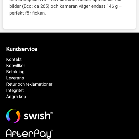
bilder (Eco: ca 265) och kameran väger endast 146 g –
perfekt för fickan.
Kundservice
Kontakt
Köpvillkor
Betalning
Leverans
Retur och reklamationer
Integritet
Ångra köp