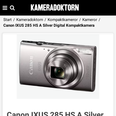
Start
/
Kameradoktorn
/
Kompaktkameror
/
Kameror
/
Produkten har lagts i din varukorg
Canon IXUS 285 HS A Silver Digital Kompaktkamera
VISA VARUKORGEN
TILL KASSAN
Canon IXUS 285 HS A Silver