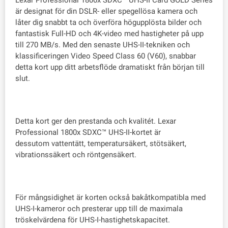
Lexar Professional 1800x SDXC™ UHS-II Card GOLD Series
är designat för din DSLR- eller spegellösa kamera och
låter dig snabbt ta och överföra högupplösta bilder och
fantastisk Full-HD och 4K-video med hastigheter på upp
till 270 MB/s. Med den senaste UHS-II-tekniken och
klassificeringen Video Speed ​​Class 60 (V60), snabbar
detta kort upp ditt arbetsflöde dramatiskt från början till
slut.
Detta kort ger den prestanda och kvalitét. Lexar
Professional 1800x SDXC™ UHS-II-kortet är
dessutom vattentätt, temperatursäkert, stötsäkert,
vibrationssäkert och röntgensäkert.
För mångsidighet är korten också bakåtkompatibla med
UHS-I-kameror och presterar upp till de maximala
tröskelvärdena för UHS-I-hastighetskapacitet.