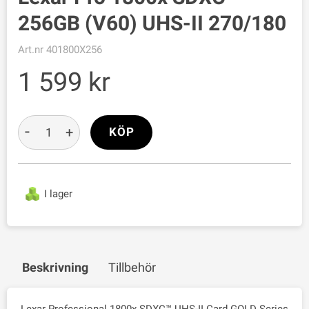
256GB (V60) UHS-II 270/180
Art.nr
401800X256
1 599
-
+
KÖP
I lager
Beskrivning
Tillbehör