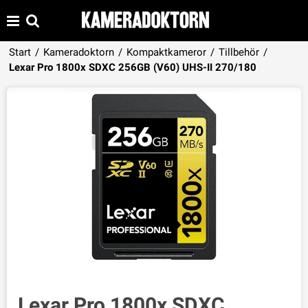
Start
/
Kameradoktorn
/
Kompaktkameror
/
Tillbehör
/
Produkten har lagts i din varukorg
Lexar Pro 1800x SDXC 256GB (V60) UHS-II 270/180
VISA VARUKORGEN
TILL KASSAN
Lexar Pro 1800x SDXC