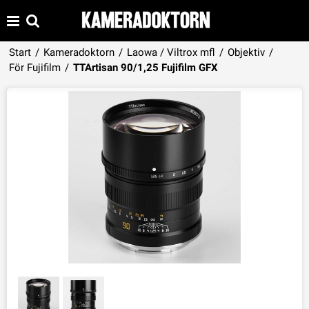
Start
/
Kameradoktorn
/
Laowa / Viltrox mfl
/
Objektiv
/
Produkten har lagts i din varukorg
För Fujifilm
/
TTArtisan 90/1,25 Fujifilm GFX
VISA VARUKORGEN
TILL KASSAN