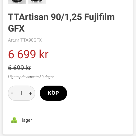
TTArtisan 90/1,25 Fujifilm
GFX
Art.nr
TTA90GFX
6 699
6 699
Lägsta pris senaste 30 dagar
-
+
KÖP
I lager