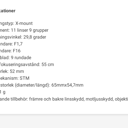
kationer
ngstyp: X-mount
ment: 11 linser 9 grupper
ingsvinkel: 29,8 grader
ndare: F1,7
ndare: F16
blad: 9 rundade
fokuseringsavstånd: 55 cm
orlek: 52 mm
ekanism: STM
vstorlek (diameter/längd): 65mmx54,7mm
1 g
ande tillbehör: främre och bakre linsskydd, motljusskydd, objekt