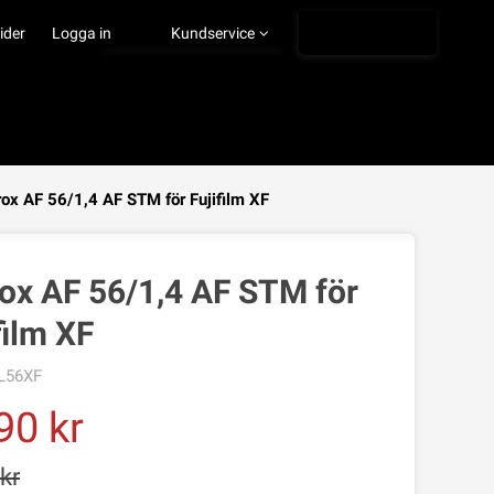
Ångra köp
ider
Logga in
Kundservice
trox AF 56/1,4 AF STM för Fujifilm XF
VISA VARUKORGEN
TILL KASSAN
rox AF 56/1,4 AF STM för
film XF
L56XF
90