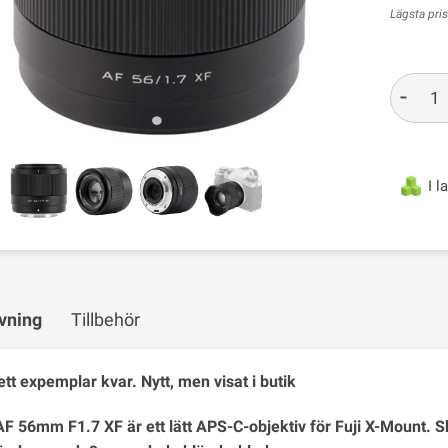
Lägsta pri
-
I l
vning
Tillbehör
ett expemplar kvar. Nytt, men visat i butik
 AF 56mm F1.7 XF är ett lätt APS-C-objektiv för Fuji X-Mount. 