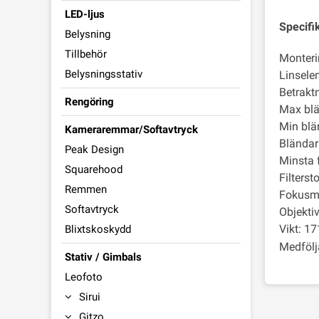
LED-ljus
Specifi
Belysning
Tillbehör
Monteri
Belysningsstativ
Linsele
Betraktn
Rengöring
Max blä
Min blä
Kameraremmar/Softavtryck
Bländar
Peak Design
Minsta 
Squarehood
Filterst
Remmen
Fokusm
Softavtryck
Objekti
Vikt: 17
Blixtskoskydd
Medfölj
Stativ / Gimbals
Leofoto
Sirui
Gitzo