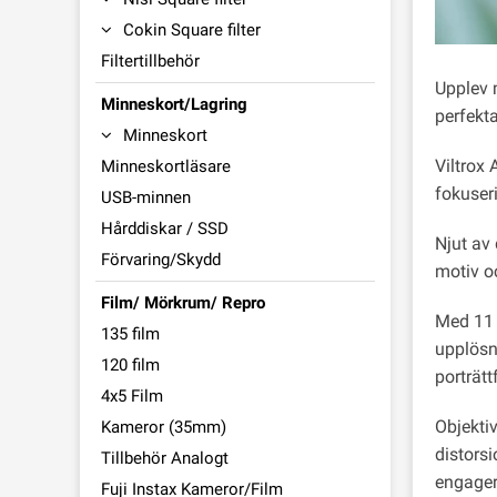
Cokin Square filter
Filtertillbehör
Upplev 
Minneskort/Lagring
perfekta
Minneskort
Viltrox
Minneskortläsare
fokuseri
USB-minnen
Hårddiskar / SSD
Njut av
Förvaring/Skydd
motiv oc
Film/ Mörkrum/ Repro
Med 11 o
135 film
upplösn
120 film
porträtt
4x5 Film
Objektiv
Kameror (35mm)
distors
Tillbehör Analogt
engager
Fuji Instax Kameror/Film