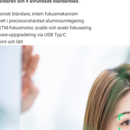
ändaren och 9 avrundade bländarblad.
nisk bländare, intern fokusmekanism
t i precisionshärdad aluminiumlegering
M-fokusmotor, snabb och exakt fokusering
re-uppgradering via USB Typ-C
t och lätt