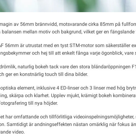
magin av 56mm brännvidd, motsvarande cirka 85mm på fullforma
 balansen mellan motiv och bakgrund, vilket ger en fängslande tr
 AF 56mm är utrustat med en tyst STM-motor som säkerställer ex
ngsbekymmer och hej till att enkelt fånga varje ögonblick, vare si
 drömlik, naturlig bokeh tack vare den stora bländaröppningen F
h ger en konstnärlig touch till dina bilder.
ptiska element, inklusive 4 ED-linser och 3 linser med hög brytn
ing, skärpa och klarhet. Upplev mjukt, krämigt bokeh kombinerat 
fotografering till nya höjder.
et har omfattande och tillförlitliga videoinspelningsmöjligheter,
ion. Samtidigt är andningseffekten nästan omärklig när fokus änd
ande video.