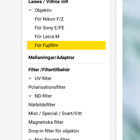
Laowa / Viltrox mfl
Objektiv
För Nikon F/Z
För Sony E/FE
För Leica M
För Fujifilm
Mellanringar/Adaptrar
Filter /Filtertillbehör
UV-filter
Polarisationsfilter
ND-filter
Närbildsfilter
Mist / Special / Svart/Vitt
Magnetiska filter
Drop-in filter för objektiv
Nisi Square filter