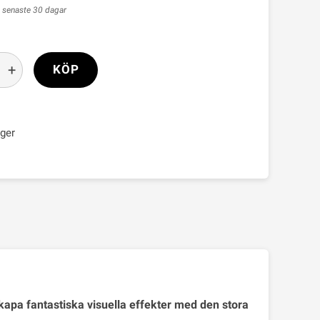
s senaste 30 dagar
+
KÖP
ager
Skapa fantastiska visuella effekter med den stora