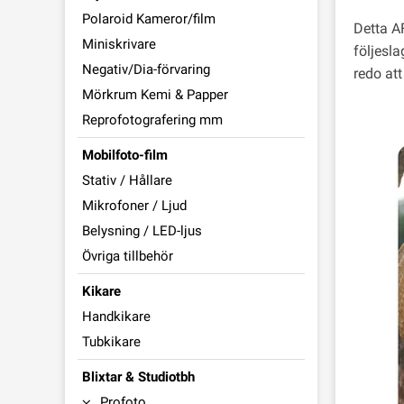
Polaroid Kameror/film
Detta AF
Miniskrivare
följesl
Negativ/Dia-förvaring
redo att
Mörkrum Kemi & Papper
Reprofotografering mm
Mobilfoto-film
Stativ / Hållare
Mikrofoner / Ljud
Belysning / LED-ljus
Övriga tillbehör
Kikare
Handkikare
Tubkikare
Blixtar & Studiotbh
Profoto