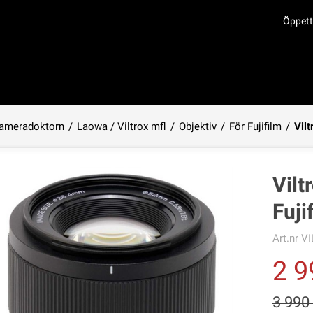
Öppett
ameradoktorn
/
Laowa / Viltrox mfl
/
Objektiv
/
För Fujifilm
/
Vil
Produkten har lagts i din varukorg
Vilt
Fuji
Art.nr
VI
2 9
3 990