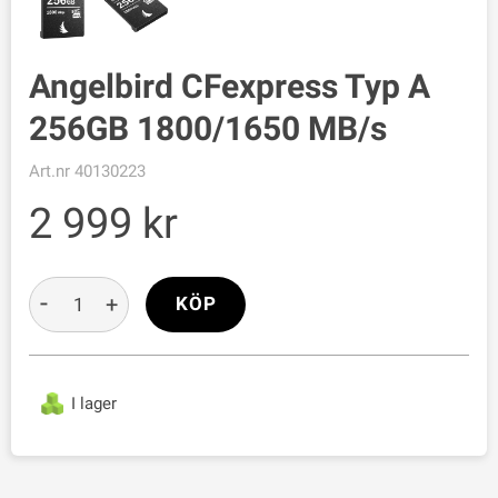
Angelbird CFexpress Typ A
256GB 1800/1650 MB/s
Art.nr
40130223
2 999
-
+
KÖP
I lager