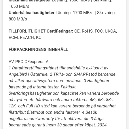
Maximala hastigheter
Läsning: 1800 MB/s | Skrivning:
1650 MB/s
Underhållna hastigheter
Läsning: 1700 MB/s | Skrivning:
800 MB/s
TILLFÖRLITLIGHET
Certifieringar:
CE, RoHS, FCC, UKCA,
RCM, REACH, KC
FÖRPACKNINGENS INNEHÅLL
AV PRO CFexpress A
1 Dataåterställningstjänst tillhandahålls exklusivt av
Angelbird i Österrike. 2 TRIM- och SMART-stöd beroende
på vilket operativsystem som används. 3 Hastigheter
baserade på interna tester. Faktiska
överföringshastigheter och kapacitet kan variera beroende
på systemets hårdvara och andra faktorer. 4K-, 6K-, 8K-,
12K- och Full HD-stöd kan variera beroende på värdenhet,
filattribut filattribut och andra faktorer. 4 Besök
angelbird.com/warranty för att aktivera din 3-åriga
begränsade garanti inom 30 dagar efter köpet. 2024