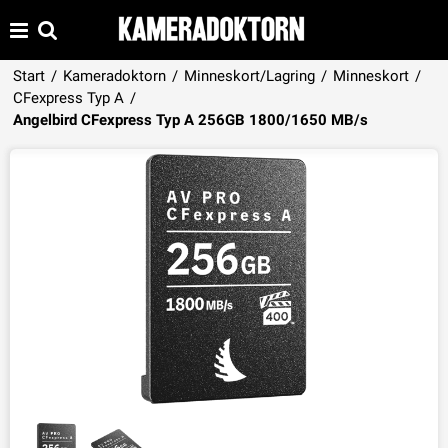
Start
/
Kameradoktorn
/
Minneskort/Lagring
/
Minneskort
/
CFexpress Typ A
/
Produkten har lagts i din varukorg
Angelbird CFexpress Typ A 256GB 1800/1650 MB/s
VISA VARUKORGEN
TILL KASSAN