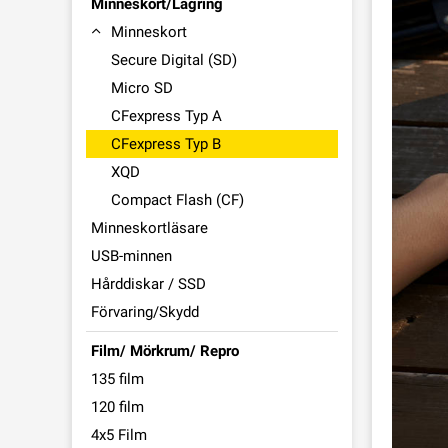
Minneskort/Lagring
Minneskort
Secure Digital (SD)
Micro SD
CFexpress Typ A
CFexpress Typ B
XQD
Compact Flash (CF)
Minneskortläsare
USB-minnen
Hårddiskar / SSD
Förvaring/Skydd
Film/ Mörkrum/ Repro
135 film
120 film
4x5 Film