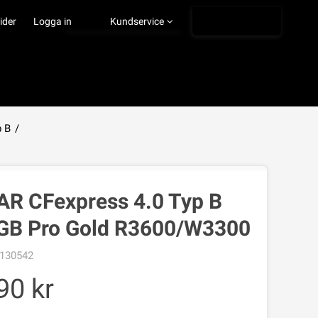
Ångra köp
ider
Logga in
Kundservice
p B
/
VISA VARUKORGEN
TILL KASSAN
AR CFexpress 4.0 Typ B
GB Pro Gold R3600/W3300
130542
90