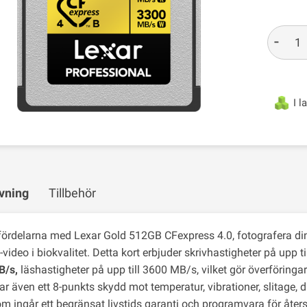
-
I l
vning
Tillbehör
fördelarna med Lexar Gold 512GB CFexpress 4.0, fotografera dina
ideo i biokvalitet. Detta kort erbjuder skrivhastigheter på upp 
B/s,
läshastigheter på upp till 3600 MB/s, vilket gör överföring
ar även ett 8-punkts skydd mot temperatur, vibrationer, slitage, 
m ingår ett begränsat livstids garanti och programvara för åters