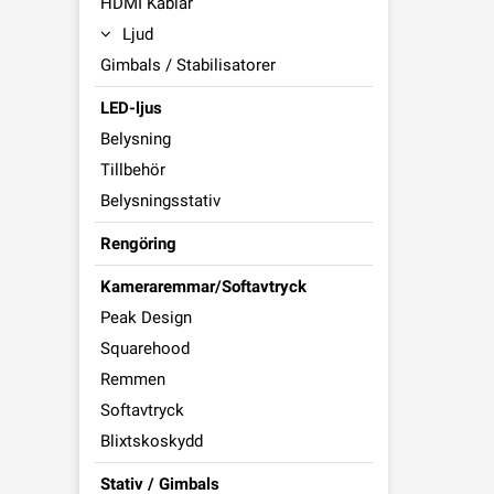
HDMI Kablar
Ljud
Gimbals / Stabilisatorer
LED-ljus
Belysning
Tillbehör
Belysningsstativ
Rengöring
Kameraremmar/Softavtryck
Peak Design
Squarehood
Remmen
Softavtryck
Blixtskoskydd
Stativ / Gimbals