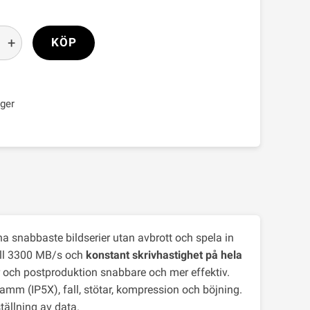
+
KÖP
ager
 snabbaste bildserier utan avbrott och spela in
till 3300 MB/s och
konstant skrivhastighet på hela
ar och postproduktion snabbare och mer effektiv.
damm (IP5X), fall, stötar, kompression och böjning.
tällning av data.