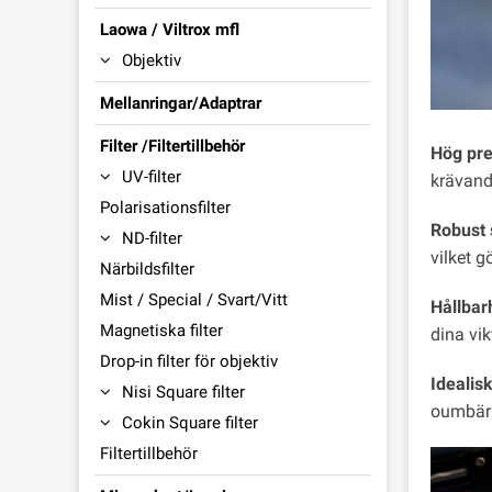
Laowa / Viltrox mfl
Objektiv
Mellanringar/Adaptrar
Filter /Filtertillbehör
Hög pre
UV-filter
krävand
Polarisationsfilter
Robust 
ND-filter
vilket g
Närbildsfilter
Mist / Special / Svart/Vitt
Hållbar
Magnetiska filter
dina vikt
Drop-in filter för objektiv
Idealisk
Nisi Square filter
oumbärl
Cokin Square filter
Filtertillbehör