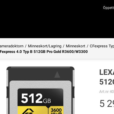
Öppett
ameradoktorn
/
Minneskort/Lagring
/
Minneskort
/
CFexpress Ty
Fexpress 4.0 Typ B 512GB Pro Gold R3600/W3300
Produkten har lagts i din varukorg
LEX
512
Art.nr
40
5 2