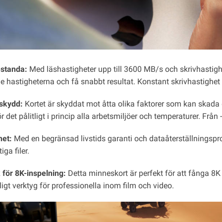
standa:
Med läshastigheter upp till 3600 MB/s och skrivhastig
e hastigheterna och få snabbt resultat. Konstant skrivhastighe
skydd:
Kortet är skyddat mot åtta olika faktorer som kan skada
ör det pålitligt i princip alla arbetsmiljöer och temperaturer. Från 
het:
Med en begränsad livstids garanti och dataåterställningspr
iga filer.
 för 8K-inspelning:
Detta minneskort är perfekt för att fånga 8K råv
igt verktyg för professionella inom film och video.