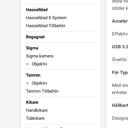
stora f
stöder k
Hasselblad
Hasselblad X System
Acceler
Hasselblad Tillbehör
Effektiv
Begagnat
USB 3.2
Sigma
Sigma kamera
Överför
Objektiv
För Typ
Tamron
Objektiv
Med sin
Tamron Tillbehör
enheter.
Kikare
Hållbar
Handkikare
Designa
Tubkikare