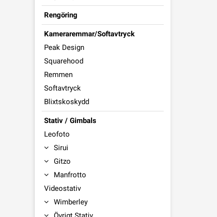
Rengöring
Kameraremmar/Softavtryck
Peak Design
Squarehood
Remmen
Softavtryck
Blixtskoskydd
Stativ / Gimbals
Leofoto
Sirui
Gitzo
Manfrotto
Videostativ
Wimberley
Övrigt Stativ