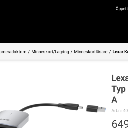
Öppett
ameradoktorn
/
Minneskort/Lagring
/
Minneskortläsare
/
Lexar K
Produkten har lagts i din varukorg
Lexa
Typ 
A
Art.nr
40
64