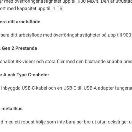
iler med överföringshastigheter upp till 900 MB/s. Den är utrust
ort med kapacitet upp till 1 TB.
era ditt arbetsflöde
isera ditt arbetsflöde med överföringshastigheter på upp till 90
 Gen 2 Prestanda
 snabbt 8K-videor och stora filer med den blixtrande snabba pre
e A och Type C-enheter
 inbyggda USB-C-kabel och en USB-C till USB-A-adapter fungerar
t metallhus
d med ett robust hölje som inte bara ser bra ut utan också ger