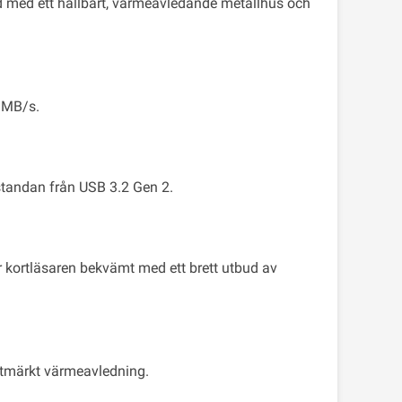
ad med ett hållbart, värmeavledande metallhus och
0 MB/s.
standan från USB 3.2 Gen 2.
 kortläsaren bekvämt med ett brett utbud av
 utmärkt värmeavledning.