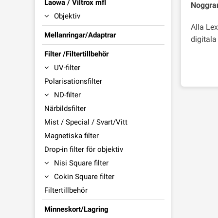
Laowa / Viltrox mfl
Noggran
Objektiv
Alla Le
Mellanringar/Adaptrar
digitala
Filter /Filtertillbehör
UV-filter
Polarisationsfilter
ND-filter
Närbildsfilter
Mist / Special / Svart/Vitt
Magnetiska filter
Drop-in filter för objektiv
Nisi Square filter
Cokin Square filter
Filtertillbehör
Minneskort/Lagring