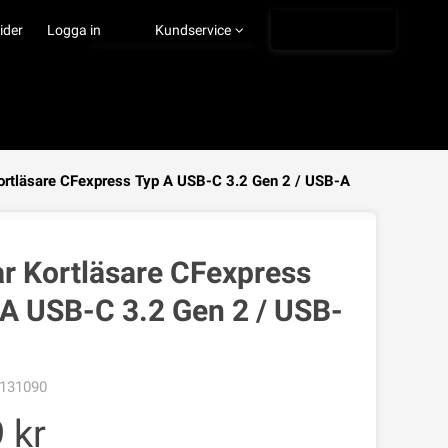
Ångra köp
ider
Logga in
Kundservice
ortläsare CFexpress Typ A USB-C 3.2 Gen 2 / USB-A
VISA VARUKORGEN
TILL KASSAN
r Kortläsare CFexpress
A USB-C 3.2 Gen 2 / USB-
131090
9