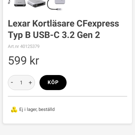
Lexar Kortläsare CFexpress
Typ B USB-C 3.2 Gen 2
Art.nr
40125379
599
-
+
KÖP
Ej i lager, beställd