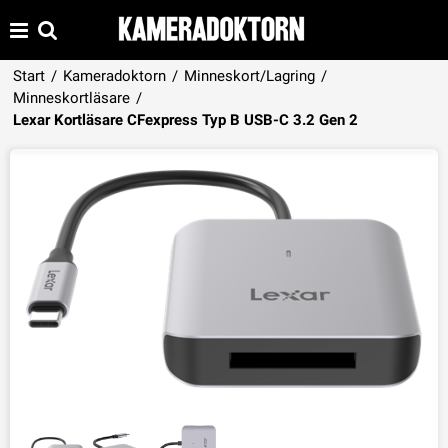
Start
/
Kameradoktorn
/
Minneskort/Lagring
/
Minneskortläsare
/
Produkten har lagts i din varukorg
Lexar Kortläsare CFexpress Typ B USB-C 3.2 Gen 2
VISA VARUKORGEN
TILL KASSAN