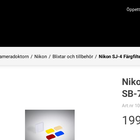
Öppett
ameradoktorn
/
Nikon
/
Blixtar och tillbehör
/
Nikon SJ-4 Färgfilt
Produkten har lagts i din varukorg
Niko
SB-
Art.nr
10
19