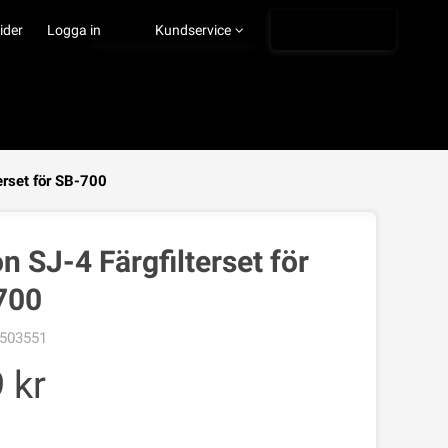
Ångra köp
ider
Logga in
Kundservice
erset för SB-700
VISA VARUKORGEN
TILL KASSAN
n SJ-4 Färgfilterset för
700
503551
9