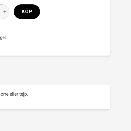
+
KÖP
ager
rre eller tejp.