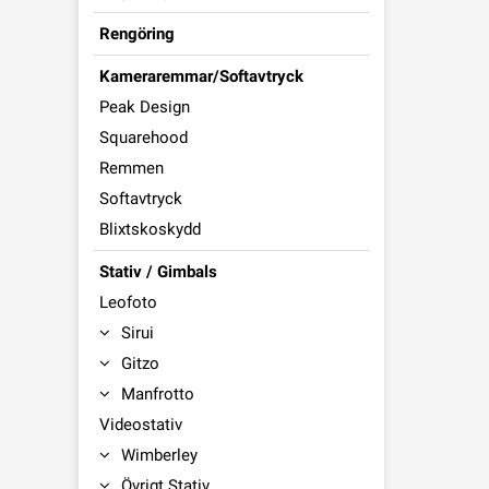
Rengöring
Kameraremmar/Softavtryck
Peak Design
Squarehood
Remmen
Softavtryck
Blixtskoskydd
Stativ / Gimbals
Leofoto
Sirui
Gitzo
Manfrotto
Videostativ
Wimberley
Övrigt Stativ