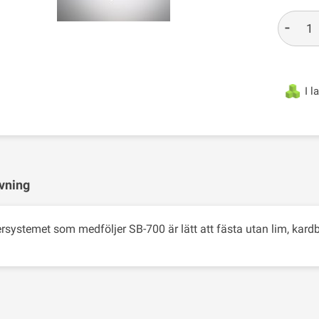
-
I l
vning
ersystemet som medföljer SB-700 är lätt att fästa utan lim, kardbo