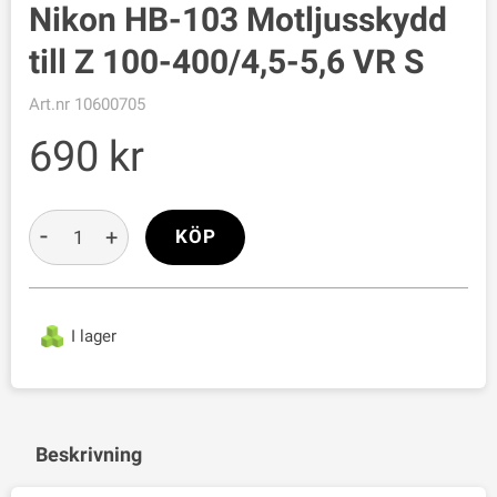
Nikon HB-103 Motljusskydd
till Z 100-400/4,5-5,6 VR S
Art.nr
10600705
690
-
+
KÖP
I lager
Beskrivning