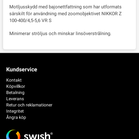
Motljusskydd med bajonettfattning som har utformats
särskilt för användning med zoomobjektivet NIKKOR Z
100-400/4,5-5,6 VR S
Minimerar ströljus och minskar linsöverstrålning.
Kundservice
Kontakt
Köpvillkor
Betalning
Leverans
Retur och reklamationer
Integritet
Ångra köp