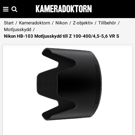
Start
/
Kameradoktorn
/
Nikon
/
Z-objektiv
/
Tillbehör
/
Motljusskydd
/
Produkten har lagts i din varukorg
Nikon HB-103 Motljusskydd till Z 100-400/4,5-5,6 VR S
VISA VARUKORGEN
TILL KASSAN