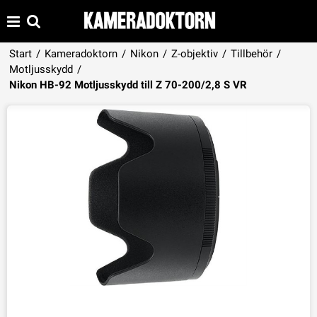
Start
/
Kameradoktorn
/
Nikon
/
Z-objektiv
/
Tillbehör
/
Motljusskydd
/
Produkten har lagts i din varukorg
Nikon HB-92 Motljusskydd till Z 70-200/2,8 S VR
VISA VARUKORGEN
TILL KASSAN