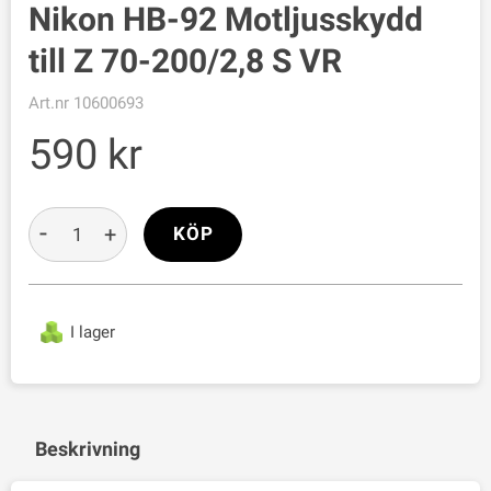
Nikon HB-92 Motljusskydd
till Z 70-200/2,8 S VR
Art.nr
10600693
590
-
+
KÖP
I lager
Beskrivning