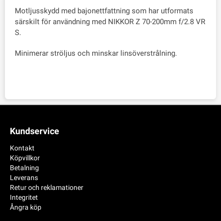
Motljusskydd med bajonettfattning som har utformats
särskilt för användning med NIKKOR Z 70-200mm f/2.8 VR
S.
Minimerar ströljus och minskar linsöverstrålning.
Kundservice
Kontakt
Köpvillkor
Betalning
Leverans
Retur och reklamationer
Integritet
Ångra köp