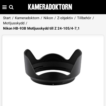
Start
/
Kameradoktorn
/
Nikon
/
Z-objektiv
/
Tillbehör
/
Motljusskydd
/
Produkten har lagts i din varukorg
Nikon HB-93B Motljusskydd till Z 24-105/4-7,1
VISA VARUKORGEN
TILL KASSAN