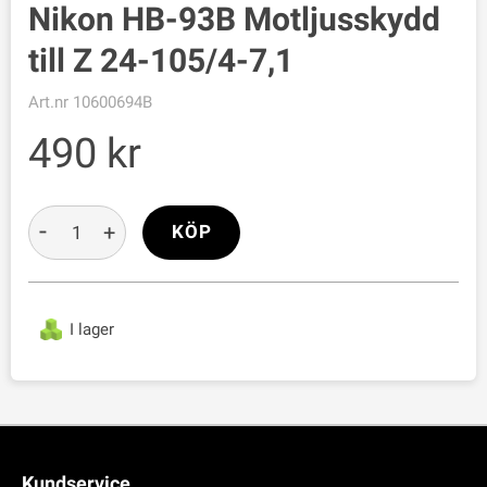
Nikon HB-93B Motljusskydd
till Z 24-105/4-7,1
Art.nr
10600694B
490
-
+
KÖP
I lager
Kundservice