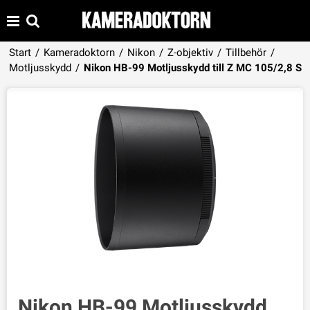
Start
/
Kameradoktorn
/
Nikon
/
Z-objektiv
/
Tillbehör
/
Produkten har lagts i din varukorg
Motljusskydd
/
Nikon HB-99 Motljusskydd till Z MC 105/2,8 S
VISA VARUKORGEN
TILL KASSAN
Nikon HB-99 Motljusskydd