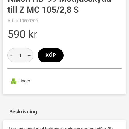
till Z MC 105/2,8 S
Art.nr
10600700
590
-
+
KÖP
I lager
Beskrivning