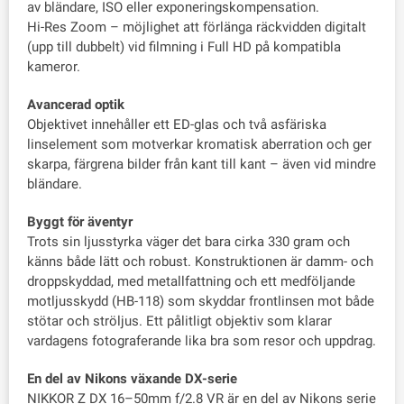
av bländare, ISO eller exponeringskompensation.
Hi-Res Zoom – möjlighet att förlänga räckvidden digitalt
(upp till dubbelt) vid filmning i Full HD på kompatibla
kameror.
Avancerad optik
Objektivet innehåller ett ED-glas och två asfäriska
linselement som motverkar kromatisk aberration och ger
skarpa, färgrena bilder från kant till kant – även vid mindre
bländare.
Byggt för äventyr
Trots sin ljusstyrka väger det bara cirka 330 gram och
känns både lätt och robust. Konstruktionen är damm- och
droppskyddad, med metallfattning och ett medföljande
motljusskydd (HB-118) som skyddar frontlinsen mot både
stötar och ströljus. Ett pålitligt objektiv som klarar
vardagens fotograferande lika bra som resor och uppdrag.
En del av Nikons växande DX-serie
NIKKOR Z DX 16–50mm f/2.8 VR är en del av Nikons serie