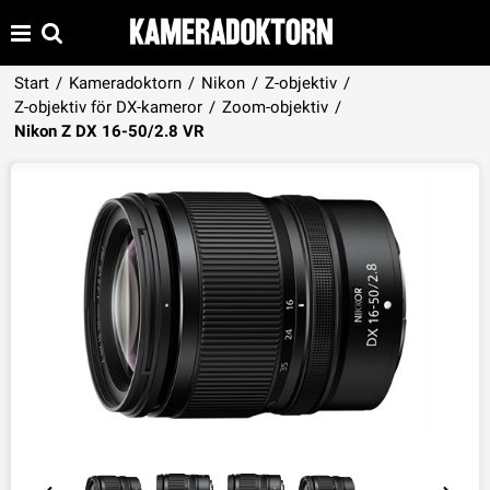
Start
/
Kameradoktorn
/
Nikon
/
Z-objektiv
/
Z-objektiv för DX-kameror
/
Zoom-objektiv
/
Produkten har lagts i din varukorg
Nikon Z DX 16-50/2.8 VR
VISA VARUKORGEN
TILL KASSAN