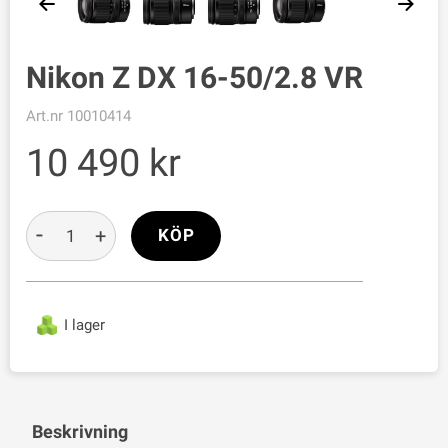
Nikon Z DX 16-50/2.8 VR
Art.nr
10010414
10 490
-
+
KÖP
I lager
Beskrivning