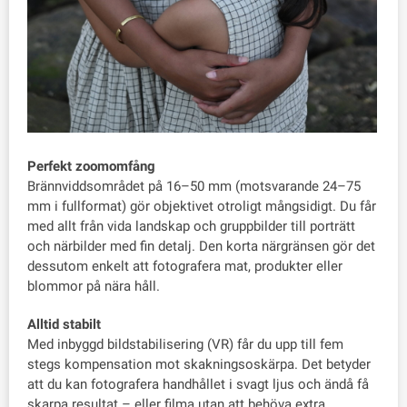
Perfekt zoomomfång
Brännviddsområdet på 16–50 mm (motsvarande 24–75
mm i fullformat) gör objektivet otroligt mångsidigt. Du får
med allt från vida landskap och gruppbilder till porträtt
och närbilder med fin detalj. Den korta närgränsen gör det
dessutom enkelt att fotografera mat, produkter eller
blommor på nära håll.
Alltid stabilt
Med inbyggd bildstabilisering (VR) får du upp till fem
stegs kompensation mot skakningsoskärpa. Det betyder
att du kan fotografera handhållet i svagt ljus och ändå få
skarpa resultat – eller filma utan att behöva extra