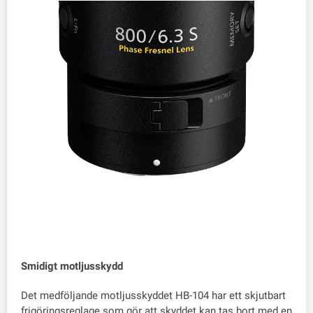
Smidigt motljusskydd
Det medföljande motljusskyddet HB-104 har ett skjutbart
frigöringsreglage som gör att skyddet kan tas bort med en