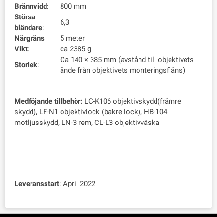
Brännvidd
:
800 mm
Störsa
6,3
bländare
:
Närgräns
5 meter
Vikt
:
ca 2385 g
Ca 140 × 385 mm (avstånd till objektivets
Storlek
:
ände från objektivets monteringsfläns)
Medföjande tillbehör:
LC-K106 objektivskydd(främre
skydd), LF-N1 objektivlock (bakre lock), HB-104
motljusskydd, LN-3 rem, CL-L3 objektivväska
Leveransstart
: April 2022