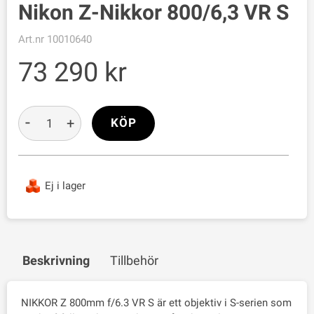
Nikon Z-Nikkor 800/6,3 VR S
Art.nr
10010640
73 290
-
+
KÖP
Ej i lager
Beskrivning
Tillbehör
NIKKOR Z 800mm f/6.3 VR S är ett objektiv i S-serien som