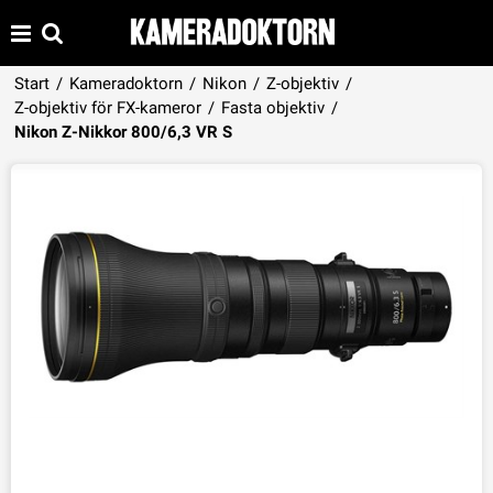
Start
/
Kameradoktorn
/
Nikon
/
Z-objektiv
/
Z-objektiv för FX-kameror
/
Fasta objektiv
/
Produkten har lagts i din varukorg
Nikon Z-Nikkor 800/6,3 VR S
VISA VARUKORGEN
TILL KASSAN