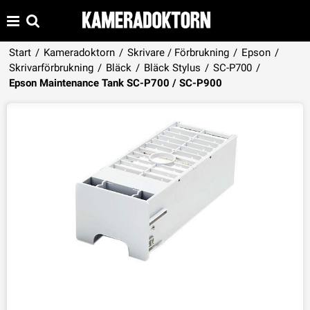
Start
/
Kameradoktorn
/
Skrivare / Förbrukning
/
Epson
/
Skrivarförbrukning
/
Bläck
/
Bläck Stylus
/
SC-P700
/
Produkten har lagts i din varukorg
Epson Maintenance Tank SC-P700 / SC-P900
VISA VARUKORGEN
TILL KASSAN