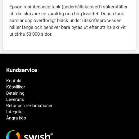
Epson maintenance tank (underhållskassett) säkerställer
att din skrivare en varaktig och hög kvalitet. Denna tank
samlar upp överflödigt bläck under utskriftsprocessen.
håller länge och behöver bara bytas ut efter att ha skrivit
ut cirka 50 000 sidor.
Kundservice
Kontakt
Köpvillkor
Betalning
Leverans
Retur och reklamationer
Integritet
Ångra köp