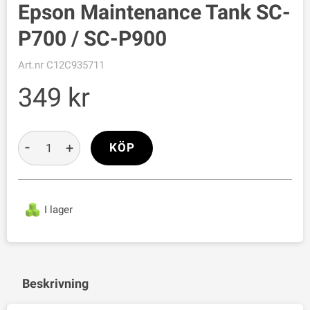
Epson Maintenance Tank SC-
P700 / SC-P900
Art.nr
C12C935711
349
-
+
KÖP
I lager
Beskrivning