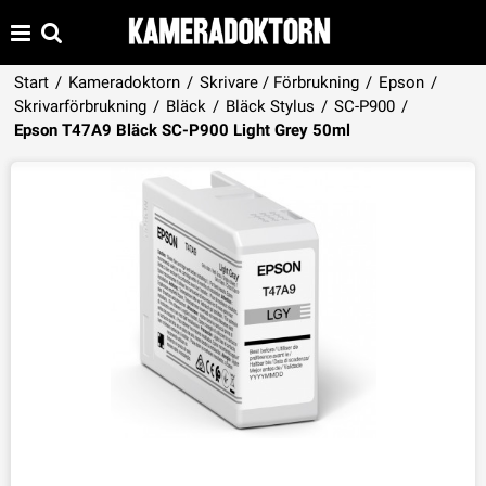
Start
/
Kameradoktorn
/
Skrivare / Förbrukning
/
Epson
/
Skrivarförbrukning
/
Bläck
/
Bläck Stylus
/
SC-P900
/
Produkten har lagts i din varukorg
Epson T47A9 Bläck SC-P900 Light Grey 50ml
VISA VARUKORGEN
TILL KASSAN