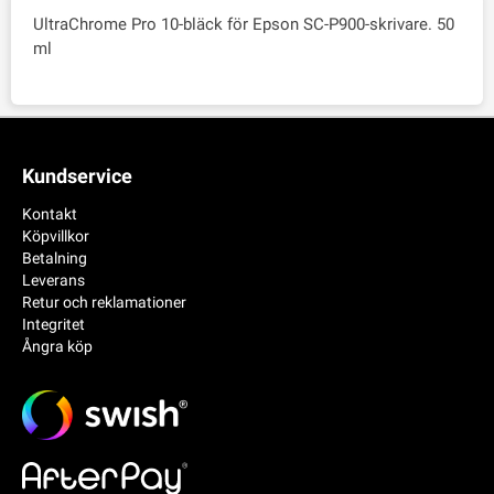
UltraChrome Pro 10-bläck för Epson SC-P900-skrivare. 50
ml
Kundservice
Kontakt
Köpvillkor
Betalning
Leverans
Retur och reklamationer
Integritet
Ångra köp