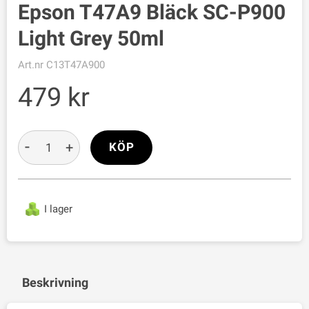
Epson T47A9 Bläck SC-P900
Light Grey 50ml
Art.nr
C13T47A900
479
-
+
KÖP
I lager
Beskrivning