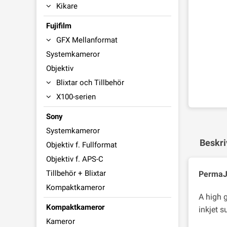
Kikare
Fujifilm
GFX Mellanformat
Systemkameror
Objektiv
Blixtar och Tillbehör
X100-serien
Sony
Systemkameror
Beskri
Objektiv f. Fullformat
Objektiv f. APS-C
Tillbehör + Blixtar
PermaJe
Kompaktkameror
A high 
Kompaktkameror
inkjet s
Kameror