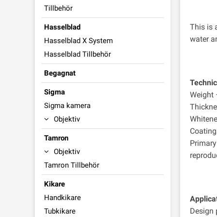
Tillbehör
This is 
Hasselblad
water a
Hasselblad X System
Hasselblad Tillbehör
Begagnat
Technic
Sigma
Weight
Sigma kamera
Thickn
Whitene
Objektiv
Coating
Tamron
Primary
Objektiv
reproduc
Tamron Tillbehör
Kikare
Handkikare
Applica
Design 
Tubkikare