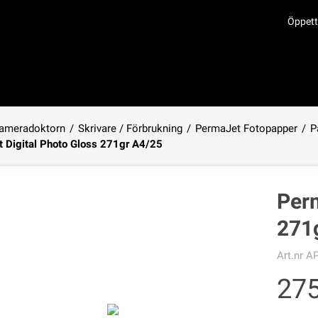
Öppett
ameradoktorn
/
Skrivare / Förbrukning
/
PermaJet Fotopapper
/
P
 Digital Photo Gloss 271gr A4/25
Produkten har lagts i din varukorg
Perm
271
Art.nr
AP
27