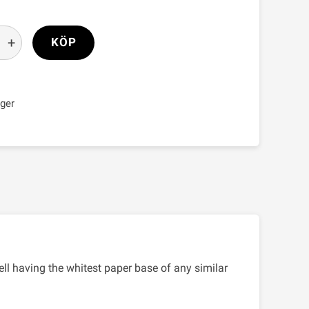
+
KÖP
ager
ll having the whitest paper base of any similar