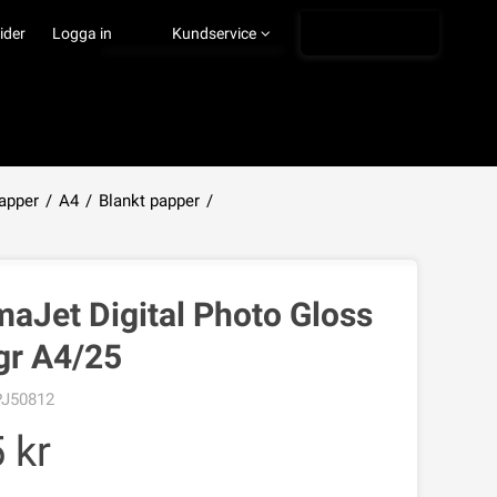
Ångra köp
ider
Logga in
Kundservice
apper
/
A4
/
Blankt papper
/
VISA VARUKORGEN
TILL KASSAN
aJet Digital Photo Gloss
gr A4/25
J50812
5