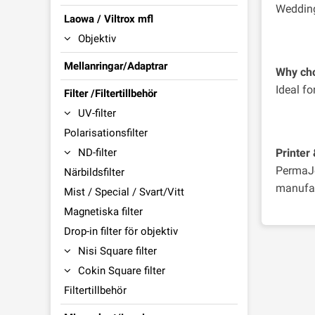
Wedding
Laowa / Viltrox mfl
Objektiv
Mellanringar/Adaptrar
Why cho
Ideal fo
Filter /Filtertillbehör
UV-filter
Polarisationsfilter
ND-filter
Printer 
PermaJe
Närbildsfilter
manufac
Mist / Special / Svart/Vitt
Magnetiska filter
Drop-in filter för objektiv
Nisi Square filter
Cokin Square filter
Filtertillbehör