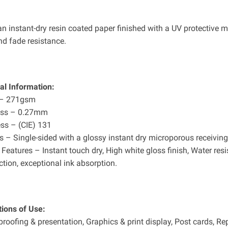
an instant-dry resin coated paper finished with a UV protective 
nd fade resistance.
al Information:
 – 271gsm
ess – 0.27mm
ss – (CIE) 131
s – Single-sided with a glossy instant dry microporous receiving
 Features – Instant touch dry, High white gloss finish, Water r
tion, exceptional ink absorption.
tions of Use:
proofing & presentation, Graphics & print display, Post cards, R