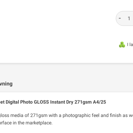
-
I l
vning
t Digital Photo GLOSS Instant Dry 271gsm A4/25
gloss media of 271gsm with a photographic feel and finish as we
urface in the marketplace.