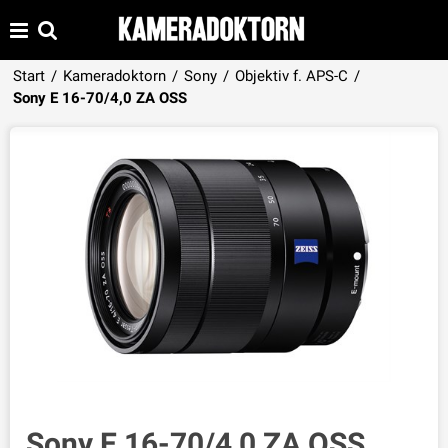
Start
/
Kameradoktorn
/
Sony
/
Objektiv f. APS-C
/
Produkten har lagts i din varukorg
Sony E 16-70/4,0 ZA OSS
VISA VARUKORGEN
TILL KASSAN
Sony E 16-70/4,0 ZA OSS