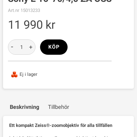
Art.nr
15013233
11 990
-
+
KÖP
Ej i lager
Beskrivning
Tillbehör
Ett kompakt Zeiss®-zoomobjektiv för alla tillfällen