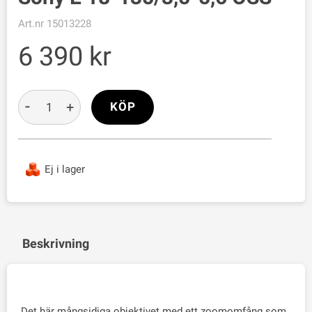
Art.nr
15013228
6 390
-
+
KÖP
Ej i lager
Beskrivning
Det här mångsidiga objektivet med ett zoomomfång som