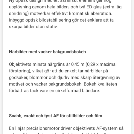
Ny optisk design med ett asfäriskt element ger hög
upplösning genom hela bilden, och två ED-glas (extra låg
spridning) motverkar effektivt kromatisk aberration.
Inbyggd optisk bildstabilisering gör det enklare att ta
skarpa bilder utan stativ.
Närbilder med vacker bakgrundsbokeh
Objektivets minsta närgräns är 0,45 m (0,29 x maximal
förstoring), vilket gör att du enkelt tar närbilder på
godsaker, blommor och djurliv med skarp återgivning av
motivet och vacker bakgrundsbokeh. Bokeh-kvaliteten
förbättras tack vare en cirkelformad bländare.
Snabb, exakt och tyst AF för stillbilder och film
En linjär precisionsmotor driver objektivets AF-system så