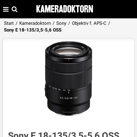
Start
/
Kameradoktorn
/
Sony
/
Objektiv f. APS-C
/
Produkten har lagts i din varukorg
Sony E 18-135/3,5-5,6 OSS
VISA VARUKORGEN
TILL KASSAN
Sony E 18-135/3,5-5,6 OSS