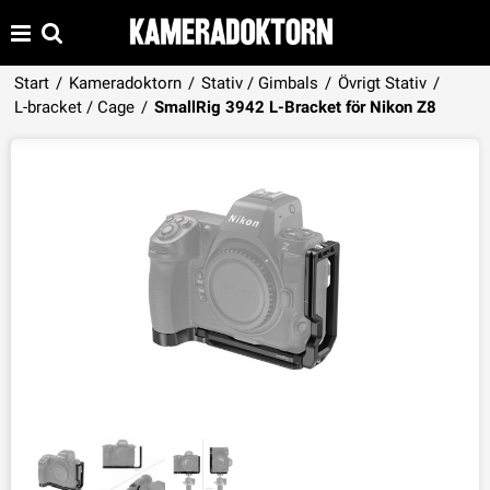
Start
/
Kameradoktorn
/
Stativ / Gimbals
/
Övrigt Stativ
/
Produkten har lagts i din varukorg
L-bracket / Cage
/
SmallRig 3942 L-Bracket för Nikon Z8
VISA VARUKORGEN
TILL KASSAN