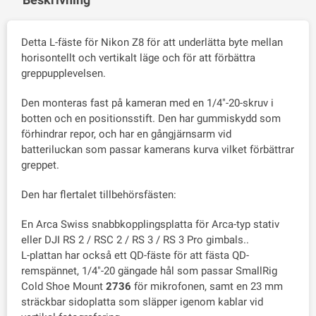
Detta L-fäste för Nikon Z8 för att underlätta byte mellan
horisontellt och vertikalt läge och för att förbättra
greppupplevelsen.
Den monteras fast på kameran med en 1/4"-20-skruv i
botten och en positionsstift. Den har gummiskydd som
förhindrar repor, och har en gångjärnsarm vid
batteriluckan som passar kamerans kurva vilket förbättrar
greppet.
Den har flertalet tillbehörsfästen:
En Arca Swiss snabbkopplingsplatta för Arca-typ stativ
eller DJI RS 2 / RSC 2 / RS 3 / RS 3 Pro gimbals..
L-plattan har också ett QD-fäste för att fästa QD-
remspännet, 1/4"-20 gängade hål som passar SmallRig
Cold Shoe Mount
2736
för mikrofonen, samt en 23 mm
sträckbar sidoplatta som släpper igenom kablar vid