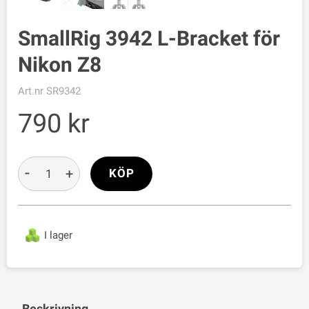
SmallRig 3942 L-Bracket för
Nikon Z8
Art.nr
SR9342
790
-
+
KÖP
I lager
Beskrivning