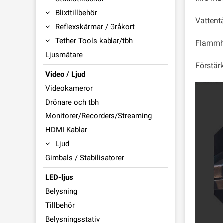
Blixttillbehör
Vattent
Reflexskärmar / Gråkort
Tether Tools kablar/tbh
Flammhä
Ljusmätare
Förstärk
Video / Ljud
Videokameror
Drönare och tbh
Monitorer/Recorders/Streaming
HDMI Kablar
Ljud
Gimbals / Stabilisatorer
LED-ljus
Belysning
Tillbehör
Belysningsstativ