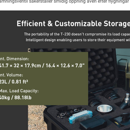
ämningsventil säkerställer smidig öppning även efter flygningar 