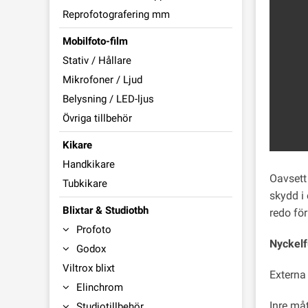
Reprofotografering mm
Mobilfoto-film
Stativ / Hållare
Mikrofoner / Ljud
Belysning / LED-ljus
Övriga tillbehör
Kikare
Handkikare
Oavsett 
Tubkikare
skydd i
Blixtar & Studiotbh
redo för
Profoto
Nyckelf
Godox
Viltrox blixt
Externa
Elinchrom
Inre måt
Studiotillbehör