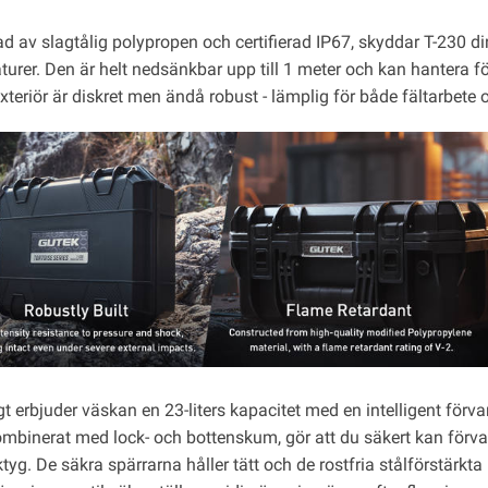
ad av slagtålig polypropen och certifierad IP67, skyddar T-230 d
urer. Den är helt nedsänkbar upp till 1 meter och kan hantera fö
xteriör är diskret men ändå robust - lämplig för både fältarbete o
t erbjuder väskan en 23-liters kapacitet med en intelligent förva
ombinerat med lock- och bottenskum, gör att du säkert kan förvar
tyg. De säkra spärrarna håller tätt och de rostfria stålförstärkt