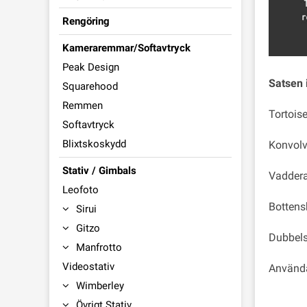
Rengöring
Kameraremmar/Softavtryck
Peak Design
Satsen 
Squarehood
Remmen
Tortois
Softavtryck
Blixtskoskydd
Konvolv
Stativ / Gimbals
Vaddera
Leofoto
Bottens
Sirui
Gitzo
Dubbelsi
Manfrotto
Videostativ
Använd
Wimberley
Övrigt Stativ