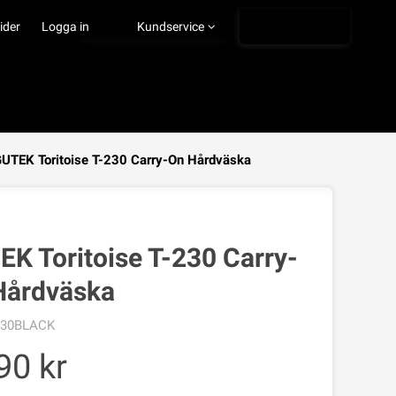
Ångra köp
ider
Logga in
Kundservice
UTEK Toritoise T-230 Carry-On Hårdväska
VISA VARUKORGEN
TILL KASSAN
K Toritoise T-230 Carry-
Hårdväska
230BLACK
90