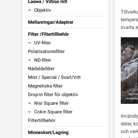
Laowa / Viltrox mfl
Objektiv
Tillverk
temperat
Mellanringar/Adaptrar
svarta e
Filter /Filtertillbehör
UV-filter
Polarisationsfilter
ND-filter
Närbildsfilter
Mist / Special / Svart/Vitt
Magnetiska filter
Drop-in filter för objektiv
Nisi Square filter
Cokin Square filter
Invändig
Filtertillbehör
delar, k
och verk
Minneskort/Lagring