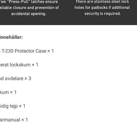
innehåller:
e T-230 Protector Case × 1
erat lockskum × 1
d avdelare × 3
kum × 1
dig tejp × 1
armanual × 1