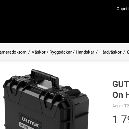
Öppett
ameradoktorn
/
Väskor / Ryggsäckar / Handskar
/
Hårdväskor
/
G
Produkten har lagts i din varukorg
GUTE
On 
Art.nr
T
1 7