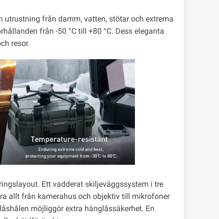
in utrustning från damm, vatten, stötar och extrema
rhållanden från -50 °C till +80 °C. Dess eleganta
ch resor.
ringslayout. Ett vadderat skiljeväggssystem i tre
a allt från kamerahus och objektiv till mikrofoner
a låshålen möjliggör extra hänglåssäkerhet. En