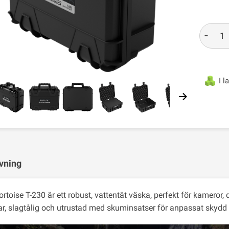
-
I l
vning
rtoise T-230 är ett robust, vattentät väska, perfekt för kameror,
ar, slagtålig och utrustad med skuminsatser för anpassat skydd -