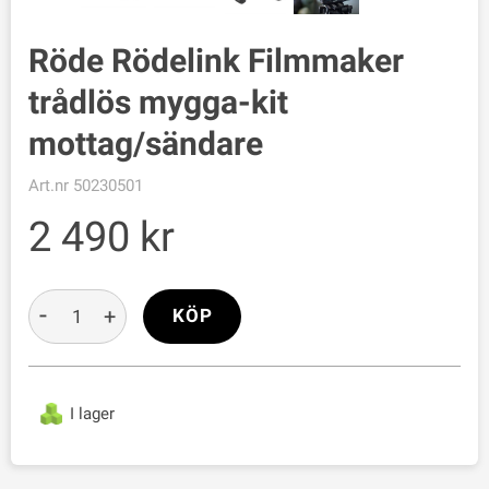
Röde Rödelink Filmmaker
trådlös mygga-kit
mottag/sändare
Art.nr
50230501
2 490
-
+
KÖP
I lager