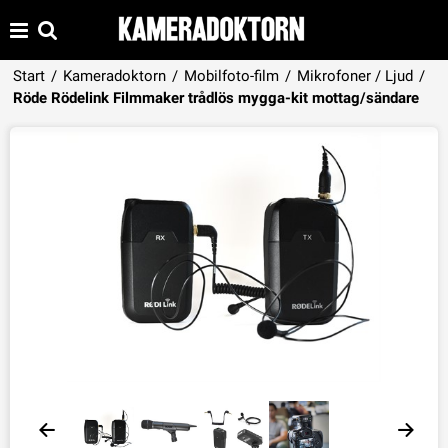
Start
/
Kameradoktorn
/
Mobilfoto-film
/
Mikrofoner / Ljud
/
Produkten har lagts i din varukorg
Röde Rödelink Filmmaker trådlös mygga-kit mottag/sändare
VISA VARUKORGEN
TILL KASSAN