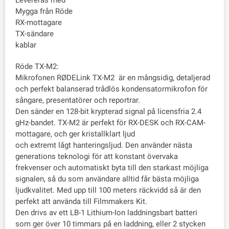
Levereras med
Mygga från Röde
RX-mottagare
TX-sändare
kablar
Röde TX-M2:
Mikrofonen RØDELink TX-M2 är en mångsidig, detaljerad
och perfekt balanserad trådlös kondensatormikrofon för
sångare, presentatörer och reportrar.
Den sänder en 128-bit krypterad signal på licensfria 2.4
gHz-bandet. TX-M2 är perfekt för RX-DESK och RX-CAM-
mottagare, och ger kristallklart ljud
och extremt lågt hanteringsljud. Den använder nästa
generations teknologi för att konstant övervaka
frekvenser och automatiskt byta till den starkast möjliga
signalen, så du som användare alltid får bästa möjliga
ljudkvalitet. Med upp till 100 meters räckvidd så är den
perfekt att använda till Filmmakers Kit.
Den drivs av ett LB-1 Lithium-Ion laddningsbart batteri
som ger över 10 timmars på en laddning, eller 2 stycken